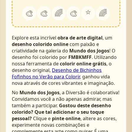
⭐
🎨
🎨
🌈
🎨
🌈
Explore esta incrível
obra de arte digital
, um
desenho colorido online
com paixão e
criatividade na galeria do
Mundo dos Jogos
! O
desenho foi colorido por
FMBKMFF
. Utilizando
nossa ferramenta de
colorir online grátis
, o
desenho original,
Desenho de Bichinhos
Fofinhos no Verão para Colorir
, ganhou vida
nova através de cores vibrantes e imaginação.
No
Mundo dos Jogos
, a Diversão é colaborativa!
Convidamos você a não apenas admirar, mas
também a participar.
Gostou deste desenho
colorido? Que tal adicionar o seu toque
pessoal?
Clique e
pinte online
, altere as cores,
experimente novas combinações e
complemente esta arte como quiser. É uma