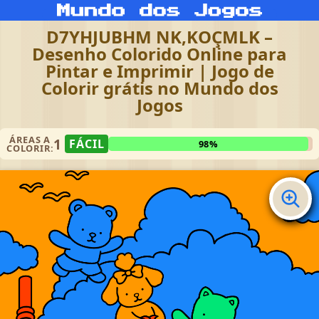
D7YHJUBHM NK,KOÇMLK –
Desenho Colorido Online para
Pintar e Imprimir | Jogo de
Colorir grátis no Mundo dos
Jogos
ÁREAS A
1
FÁCIL
98%
COLORIR: