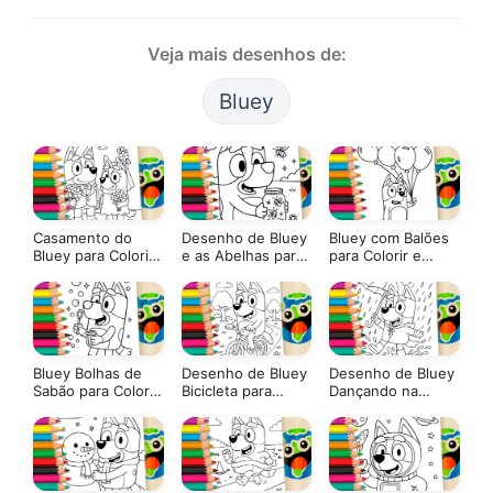
Veja mais desenhos de:
Bluey
Casamento do
Desenho de Bluey
Bluey com Balões
Bluey para Colorir
e as Abelhas para
para Colorir e
e Imprimir: Pinte
Colorir: Pinte
Imprimir: Pinte
Online com Cores
Online ou Imprima
Online com Cores
Mágicas
em Alta Qualidade
Mágicas
Bluey Bolhas de
Desenho de Bluey
Desenho de Bluey
Sabão para Colorir
Bicicleta para
Dançando na
e Imprimir: Pinte
Colorir: Pinte
Chuva para Colorir
Online com Cores
Online ou Imprima
Mágicas
em Alta Qualidade