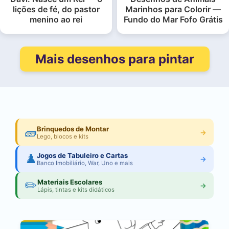
lições de fé, do pastor
Marinhos para Colorir —
menino ao rei
Fundo do Mar Fofo Grátis
Mais desenhos para pintar
🧱
Brinquedos de Montar
→
Lego, blocos e kits
♟️
Jogos de Tabuleiro e Cartas
→
Banco Imobiliário, War, Uno e mais
✏️
Materiais Escolares
→
Lápis, tintas e kits didáticos