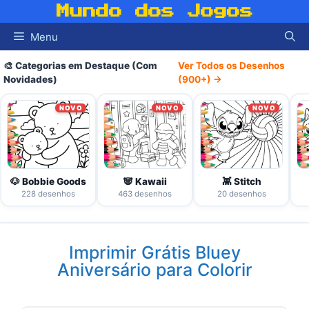
Pular
Mundo dos Jogos
para
Menu
o
conteúdo
🎨 Categorias em Destaque (Com
Ver Todos os Desenhos
Novidades)
(900+) →
NOVO
NOVO
NOVO
🐶 Bobbie Goods
🐼 Kawaii
👾 Stitch
228 desenhos
463 desenhos
20 desenhos
Imprimir Grátis Bluey
Aniversário para Colorir