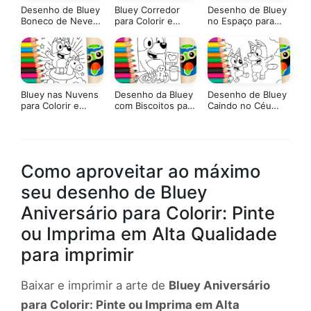
Desenho de Bluey
Bluey Corredor
Desenho de Bluey
Boneco de Neve
para Colorir e
no Espaço para
para Colorir: Pinte
Imprimir: Pinte
Colorir: Pinte
Online ou Imprima
Online com Cores
Online Agora ou
em Alta Qualidade
Mágicas
Imprima em PDF
Bluey nas Nuvens
Desenho da Bluey
Desenho de Bluey
para Colorir e
com Biscoitos para
Caindo no Céu
Imprimir: Pinte
Colorir: Pinte
para Colorir: Pinte
Online com Cores
Online ou Imprima
Online ou Imprima
Mágicas
em Alta Qualidade
em Alta Qualidade
Como aproveitar ao máximo
seu desenho de Bluey
Aniversário para Colorir: Pinte
ou Imprima em Alta Qualidade
para imprimir
Baixar e imprimir a arte de
Bluey Aniversário
para Colorir: Pinte ou Imprima em Alta