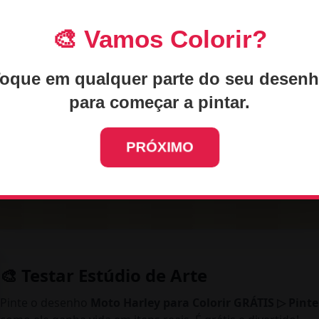
a de detalhes divertidos para pintar online grátis. Você po
o e laranja para deixar a cozinha bem iluminada pela janel
🎨 Vamos Colorir?
o. Na mesa redonda, pinte as maçãs de vermelho e as ban
ura da Boiadeirinha e os olhinhos brilhantes da Cecília dã
contornos grossos ajudam a manter a pintura dentro dos li
oque em qualquer parte do seu desen
idade até mesmo na tela do celular!
para começar a pintar.
ar suas atividades para colorir? Não precisa baixar nenhu
asta escolher suas cores favoritas e dar vida a esse belo di
navegador do seu celular ou tablet. Divirta-se agora mesm
PRÓXIMO
🎨 Testar Estúdio de Arte
Pinte o desenho
Moto Harley para Colorir GRÁTIS ▷ Pinte