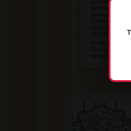
A cena está replet
quentes de amarel
paisagem do camp
O avental de ceno
à ilustração. Os 
T
facilitando a ativ
Pronto para começ
fazer cadastro. B
diretamente pelo 