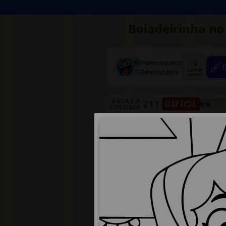
Boiadeirinha no
Preenchimento
CONTA
Desenho livre
GOTAS
ÁREAS A
211
DIFÍCIL
0%
COLORIR: