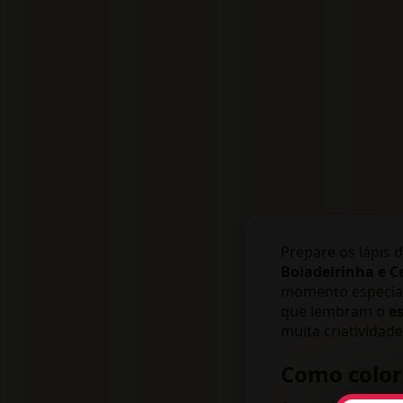
Prepare os lápis d
Boiadeirinha e Ce
momento especial
que lembram o
e
muita criatividade
Como colori