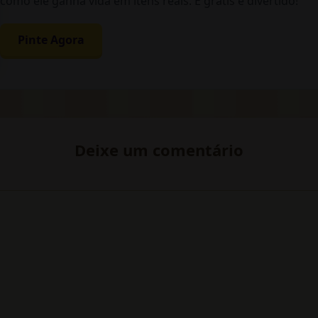
como ele ganha vida em itens reais. É grátis e divertido!
Pinte Agora
Deixe um comentário