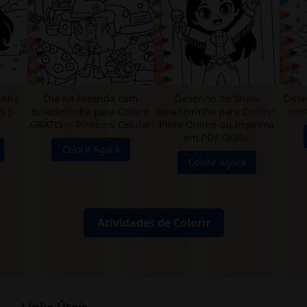
inha
Dia na Fazenda com
Desenho de Show
Dese
IS ▷
Boiadeirinha para Colorir
Boiadeirinha para Colorir:
com
r
GRÁTIS ▷ Pinte no Celular
Pinte Online ou Imprima
em PDF Grátis
Colorir Agora
Colorir Agora
Atividades de Colorir