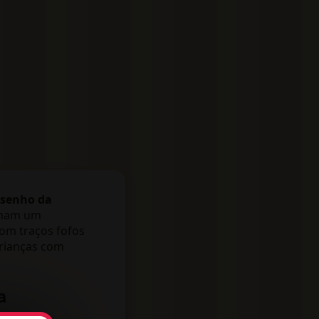
senho da
ilham um
om traços fofos
 crianças com
a