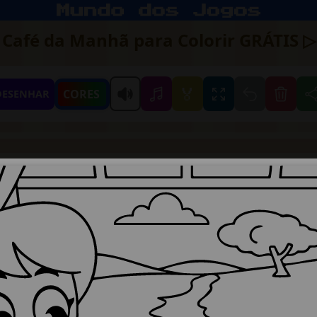
 Café da Manhã para Colorir GRÁTIS ▷ 
🏅
CORES
DESENHAR