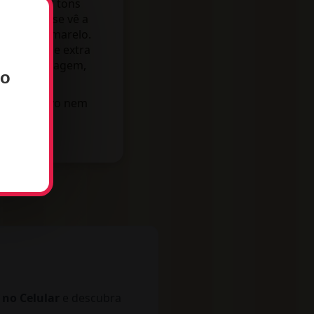
de escolher tons
a de onde se vê a
anas de amarelo.
o um charme extra
mites da imagem,
ho
m aplicativo nem
a no campo
o!
 no Celular
e descubra