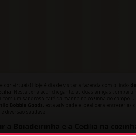
e cor virtuais! Hoje é dia de visitar a fazenda com o lindo
de
cília
. Nesta cena aconchegante, as duas amigas compart
 com um saboroso café da manhã na cozinha do campo. C
stilo Bobbie Goods
, esta atividade é ideal para entreter as
 e diversão saudável.
r a Boiadeirinha e a Cecília na cozinh