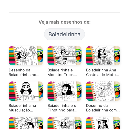
Veja mais desenhos de:
Boiadeirinha
Desenho da
Boiadeirinha e
Boiadeirinha Ana
Boiadeirinha no
Monster Truck
Castela de Moto
Rancho para
para Colorir
na Roça ▷ Pinte
Colorir: Pinte
GRÁTIS ▷ Pinte no
GRÁTIS
Online ou Imprima
Celular
Grátis
Boiadeirinha na
Boiadeirinha e o
Desenho da
Musculação
Filhotinho para
Boiadeirinha com
GRÁTIS ▷ Pinte
Colorir GRÁTIS ▷
Milho para Colorir
Online
Pinte Online