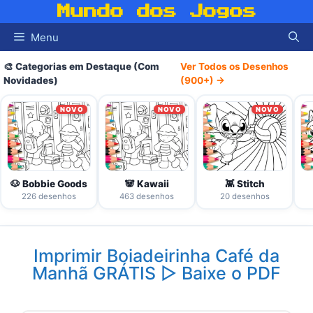
Pular
Mundo dos Jogos
para
Menu
o
conteúdo
🎨 Categorias em Destaque (Com
Ver Todos os Desenhos
Novidades)
(900+) →
NOVO
NOVO
NOVO
🐶 Bobbie Goods
🐼 Kawaii
👾 Stitch
226 desenhos
463 desenhos
20 desenhos
Imprimir Boiadeirinha Café da
Manhã GRÁTIS ▷ Baixe o PDF