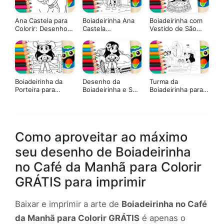
Ana Castela para
Boiadeirinha Ana
Boiadeirinha com
Colorir: Desenho
Castela
Vestido de São
da Boiadeira
Caminhonete
João ▷ Colorir
GRÁTIS ▷ Pinte no
Online GRÁTIS
Celular
Boiadeirinha da
Desenho da
Turma da
Porteira para
Boiadeirinha e Seu
Boiadeirinha para
Colorir: Pinte
Carro Novo para
Colorir e Imprimir
Online ou Imprima
Colorir: Pinte
em PDF Grátis
Online ou Imprima
Grátis
Como aproveitar ao máximo
seu desenho de Boiadeirinha
no Café da Manhã para Colorir
GRÁTIS para imprimir
Baixar e imprimir a arte de
Boiadeirinha no Café
da Manhã para Colorir GRÁTIS
é apenas o