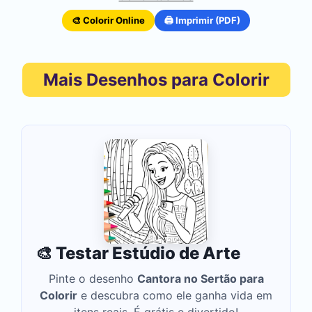
🎨 Colorir Online
🖨️ Imprimir (PDF)
Mais Desenhos para Colorir
🎨 Testar Estúdio de Arte
Pinte o desenho
Cantora no Sertão para
Colorir
e descubra como ele ganha vida em
itens reais. É grátis e divertido!