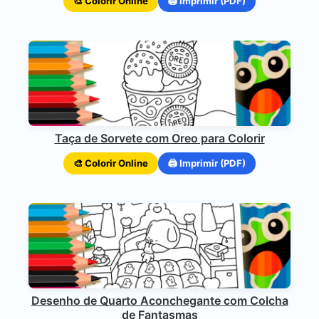
🎨 Colorir Online
🖨️ Imprimir (PDF)
Taça de Sorvete com Oreo para Colorir
🎨 Colorir Online
🖨️ Imprimir (PDF)
Desenho de Quarto Aconchegante com Colcha
de Fantasmas