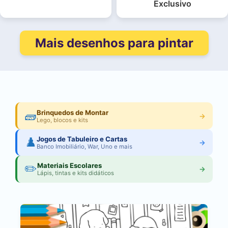
Exclusivo
Mais desenhos para pintar
🧱
Brinquedos de Montar
→
Lego, blocos e kits
♟️
Jogos de Tabuleiro e Cartas
→
Banco Imobiliário, War, Uno e mais
✏️
Materiais Escolares
→
Lápis, tintas e kits didáticos