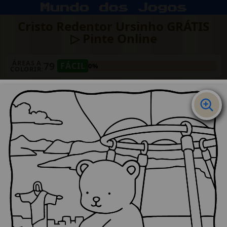
Cristo Redentor Ursinho GRÁTIS
▷ Pinte Online
ÁREAS A
79
FÁCIL
0%
COLORIR: