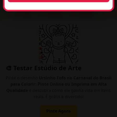
🎨 Testar Estúdio de Arte
Pinte o desenho
Ursinho Fofo no Carnaval do Brasil
para Colorir: Pinte Online ou Imprima em Alta
Qualidade
e descubra como ele ganha vida em itens
reais. É grátis e divertido!
Pinte Agora