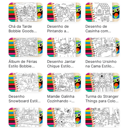
Chá da Tarde
Desenho de
Desenho de
Bobbie Goods
Pintando a
Casinha com
para Colorir
Paisagem para
Jardim Florido
Colorir: Pinte
para Colorir
Online ou Imprima
em PDF Grátis
Álbum de Férias
Desenho Jantar
Desenho Ursinho
Estilo Bobbie
Chique Estilo
na Cama Estilo
Goods para Colorir
Bobbie Goods
Bobbie Goods
Online
para Colorir
para Colorir
Desenho
Mamãe Galinha
Turma do Stranger
Snowboard Estilo
Cozinhando –
Things para Colorir
Bobbie Goods
Página de Colorir
e Imprimir: Pinte
para Colorir
Online
Online com Cores
Mágicas