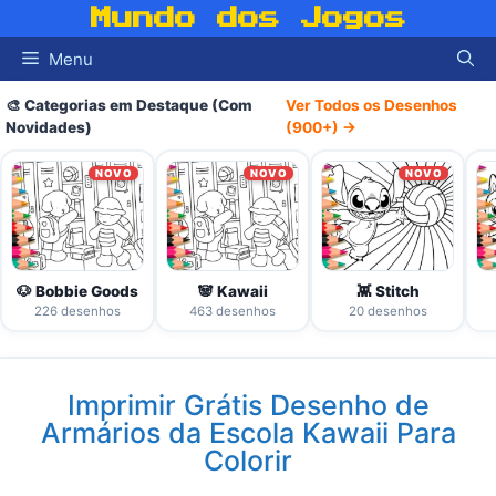
Pular
Mundo dos Jogos
para
Menu
o
conteúdo
🎨 Categorias em Destaque (Com
Ver Todos os Desenhos
Novidades)
(900+) →
NOVO
NOVO
NOVO
🐶 Bobbie Goods
🐼 Kawaii
👾 Stitch
226 desenhos
463 desenhos
20 desenhos
Imprimir Grátis Desenho de
Armários da Escola Kawaii Para
Colorir