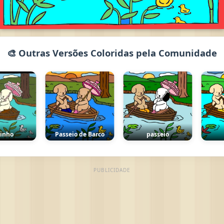
🎨 Outras Versões Coloridas pela Comunidade
nho
Passeio de Barco
passeio
PUBLICIDADE