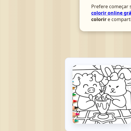
Prefere começar s
colorir online grá
colorir
e comparti