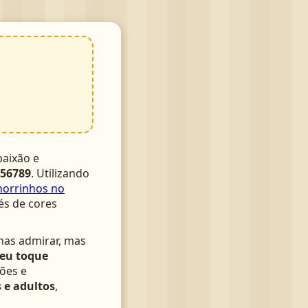
aixão e
56789
. Utilizando
orrinhos no
és de cores
nas admirar, mas
seu toque
ões e
 e adultos
,