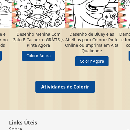
e e
Desenho Menina Com
Desenho de Bluey e as
Demo
r no
Gato E Cachorro GRÁTIS ▷
Abelhas para Colorir: Pinte
e Im
ods
Pinta Agora
Online ou Imprima em Alta
c
Qualidade
Colorir Agora
Colorir Agora
Atividades de Colorir
Links Úteis
Sobre