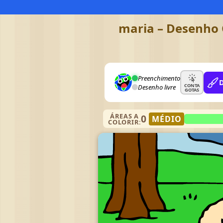
maria – Desenho C
Preenchimento
CONTA
Desenho livre
GOTAS
ÁREAS A
0
MÉDIO
COLORIR: