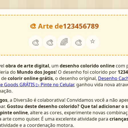
🎨 Arte de
123456789
⭐
🎨
🎨
🌈
🎨
vel
obra de arte digital
, um
desenho colorido online
com p
leria do
Mundo dos Jogos
! O desenho foi colorido por
1234
a de
colorir online grátis
, o desenho original,
Desenho Cach
ie Goods GRÁTIS ▷ Pinte no Celular
, ganhou vida nova atrav
nação.
gos
, a Diversão é colaborativa! Convidamos você a não ape
ar.
Gostou deste desenho colorido? Que tal adicionar o 
pinte online
, altere as cores, experimente novas combinaç
arte como quiser. É uma excelente atividade para
crianças
atividade e a coordenação motora.