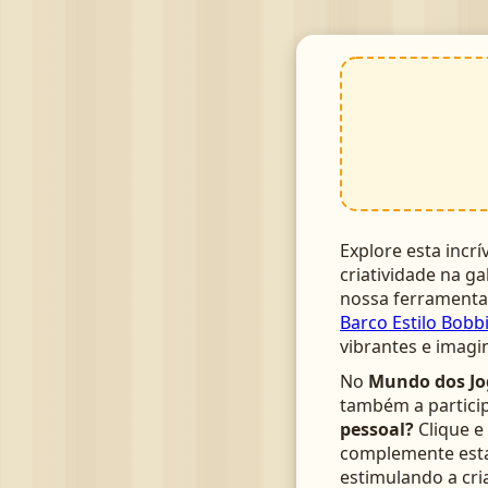
Explore esta incrí
criatividade na ga
nossa ferrament
Barco Estilo Bobb
vibrantes e imagi
No
Mundo dos Jo
também a particip
pessoal?
Clique e
complemente esta 
estimulando a cri