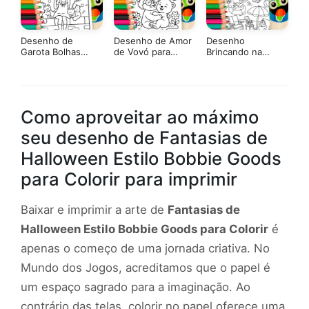
Desenho de
Desenho de Amor
Desenho
Garota Bolhas
de Vovó para
Brincando na
Sabão para Colorir:
Colorir: Pinte
Piscina Estilo
Pinte Online ou
Online ou Imprima
Bobbie Goods
Imprima em Alta
em PDF Grátis
para Colorir
Qualidade
Como aproveitar ao máximo
seu desenho de Fantasias de
Halloween Estilo Bobbie Goods
para Colorir para imprimir
Baixar e imprimir a arte de
Fantasias de
Halloween Estilo Bobbie Goods para Colorir
é
apenas o começo de uma jornada criativa. No
Mundo dos Jogos, acreditamos que o papel é
um espaço sagrado para a imaginação. Ao
contrário das telas, colorir no papel oferece uma