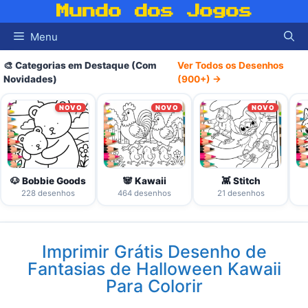
Pular
Mundo dos Jogos
para
Menu
o
conteúdo
🎨 Categorias em Destaque (Com
Ver Todos os Desenhos
Novidades)
(900+) →
NOVO
NOVO
NOVO
🐶 Bobbie Goods
🐼 Kawaii
👾 Stitch
228 desenhos
464 desenhos
21 desenhos
Imprimir Grátis Desenho de
Fantasias de Halloween Kawaii
Para Colorir