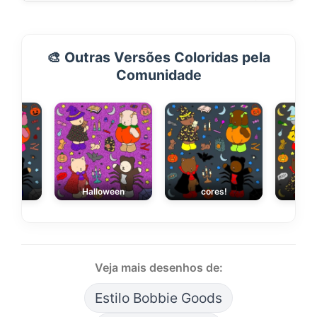
🎨 Outras Versões Coloridas pela
Comunidade
lindo
Halloween
cores!
Noit
Veja mais desenhos de:
Estilo Bobbie Goods