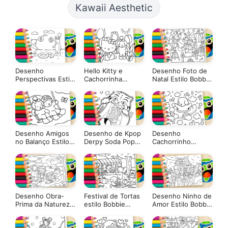
Kawaii Aesthetic
Desenho
Hello Kitty e
Desenho Foto de
Perspectivas Estilo
Cachorrinha
Natal Estilo Bobbie
Bobbie Goods
Bobbie Goods no
Goods para Colorir
GRÁTIS ▷ Pinte no
Jardim
Celular
Desenho Amigos
Desenho de Kpop
Desenho
no Balanço Estilo
Derpy Soda Pop
Cachorrinho
Bobbie Goods
para Colorir: Pinte
Aviador Estilo
para Colorir
Online ou Imprima
Bobbie Goods
Grátis
para Colorir
Desenho Obra-
Festival de Tortas
Desenho Ninho de
Prima da Natureza
estilo Bobbie
Amor Estilo Bobbie
Estilo Bobbie
Goods para Colorir
Goods para Colorir
Goods para Colorir