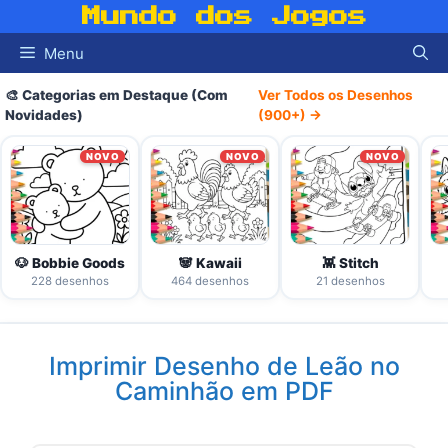
Pular
Mundo dos Jogos
para
Menu
o
conteúdo
🎨 Categorias em Destaque (Com
Ver Todos os Desenhos
Novidades)
(900+) →
NOVO
NOVO
NOVO
🐶 Bobbie Goods
🐼 Kawaii
👾 Stitch
228 desenhos
464 desenhos
21 desenhos
Imprimir Desenho de Leão no
Caminhão em PDF