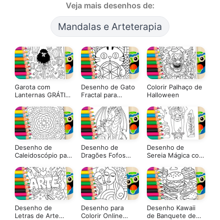
Veja mais desenhos de:
Mandalas e Arteterapia
Garota com
Desenho de Gato
Colorir Palhaço de
Lanternas GRÁTIS
Fractal para
Halloween
▷ Pinte Online
Colorir: Arte Zen
para Imprimir ou
Pintar Online
Desenho de
Desenho de
Desenho de
Caleidoscópio para
Dragões Fofos
Sereia Mágica com
Colorir: Pinte
para Colorir
Pérola para Colorir
Online ou Imprima
Online
em PDF Grátis
Desenho de
Desenho para
Desenho Kawaii
Letras de Arte
Colorir Online
de Banquete de