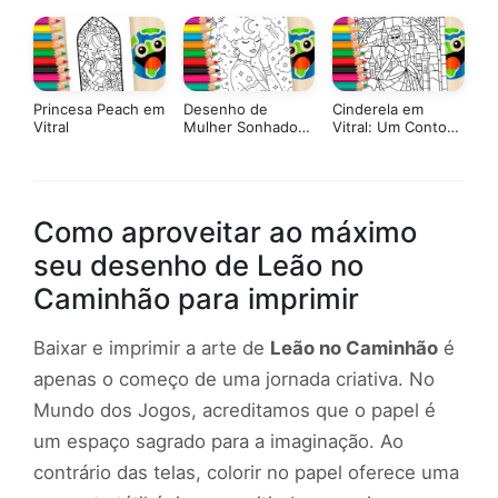
para Colorir
Adulto – Arte
Lanches e Fast
Terapia em PDF
Food para Colorir
Grátis
Princesa Peach em
Desenho de
Cinderela em
Vitral
Mulher Sonhadora
Vitral: Um Conto
com Cabelo de
de Fadas Moderno
Nuvens e Estrelas
e Descolado
para Colorir
Como aproveitar ao máximo
seu desenho de Leão no
Caminhão para imprimir
Baixar e imprimir a arte de
Leão no Caminhão
é
apenas o começo de uma jornada criativa. No
Mundo dos Jogos, acreditamos que o papel é
um espaço sagrado para a imaginação. Ao
contrário das telas, colorir no papel oferece uma