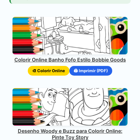
Colorir Online Banho Fofo Estilo Bobbie Goods
🎨 Colorir Online
🖨️ Imprimir (PDF)
Desenho Woody e Buzz para Colorir Online:
Pinte Toy Story