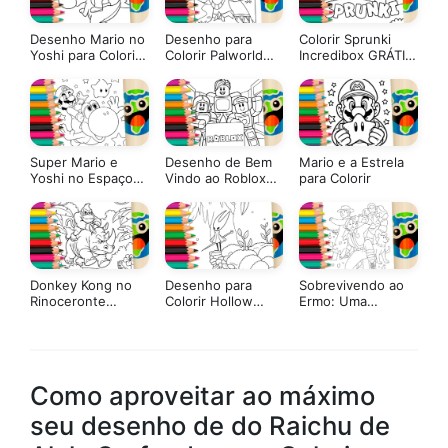
Desenho Mario no
Desenho para
Colorir Sprunki
Yoshi para Colorir
Colorir Palworld
Incredibox GRÁTIS
GRÁTIS ▷ Pinte
Anubis – Pinte no
▷ Pinte Agora
Online
Site ou Imprimir
Grátis!
Super Mario e
Desenho de Bem
Mario e a Estrela
Yoshi no Espaço
Vindo ao Roblox
para Colorir
para Colorir Online
para Colorir: Pinte
Online ou Imprima
em Alta Qualidade
Donkey Kong no
Desenho para
Sobrevivendo ao
Rinoceronte
Colorir Hollow
Ermo: Uma
GRÁTIS ▷ Pinte
Knight Silksong na
Aventura de
Online
Caverna
Fallout
Misteriosa – Pinte
no Site ou Imprimir
Grátis!
Como aproveitar ao máximo
seu desenho de do Raichu de