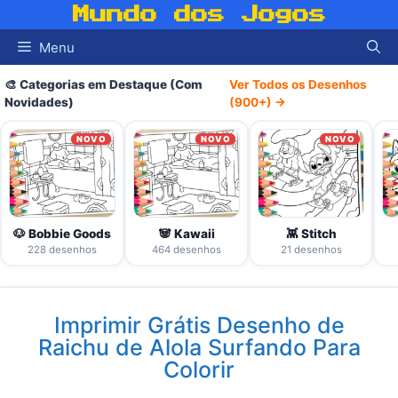
Pular
Mundo dos Jogos
para
Menu
o
conteúdo
🎨 Categorias em Destaque (Com
Ver Todos os Desenhos
Novidades)
(900+) →
NOVO
NOVO
NOVO
🐶 Bobbie Goods
🐼 Kawaii
👾 Stitch
228 desenhos
464 desenhos
21 desenhos
Imprimir Grátis Desenho de
Raichu de Alola Surfando Para
Colorir