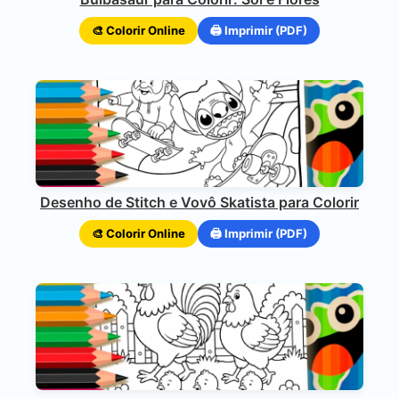
🎨 Colorir Online
🖨️ Imprimir (PDF)
Desenho de Stitch e Vovô Skatista para Colorir
🎨 Colorir Online
🖨️ Imprimir (PDF)