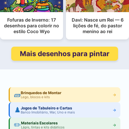
Fofuras de Inverno: 17
Davi: Nasce um Rei — 6
desenhos para colorir no
lições de fé, do pastor
estilo Coco Wyo
menino ao rei
Mais desenhos para pintar
🧱
Brinquedos de Montar
→
Lego, blocos e kits
♟️
Jogos de Tabuleiro e Cartas
→
Banco Imobiliário, War, Uno e mais
✏️
Materiais Escolares
→
Lápis, tintas e kits didáticos