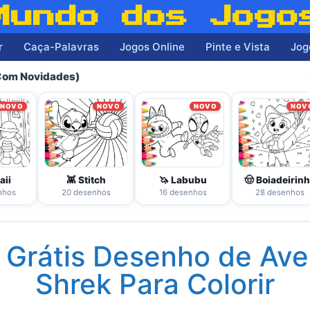
Mundo dos Jogo
r
Caça-Palavras
Jogos Online
Pinte e Vista
Jog
(Com Novidades)
NOVO
NOVO
NOVO
NOV
aii
👾 Stitch
🦄 Labubu
🤠 Boiadeirin
nhos
20 desenhos
16 desenhos
28 desenhos
r Grátis Desenho de Ave
Shrek Para Colorir