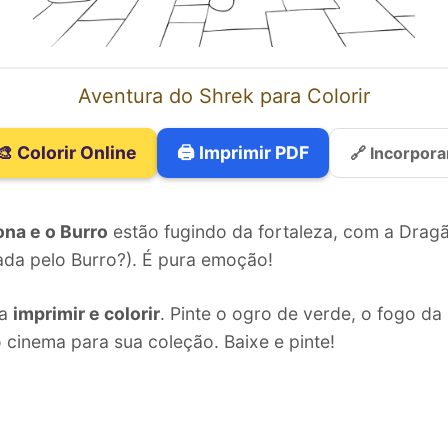
Aventura do Shrek para Colorir
🎨 Colorir Online
🖨️ Imprimir PDF
🔗 Incorpora
ona e o Burro
estão fugindo da fortaleza, com a Dragã
nada pelo Burro?). É pura emoção!
ra
imprimir e colorir
. Pinte o ogro de verde, o fogo d
 cinema para sua coleção. Baixe e pinte!