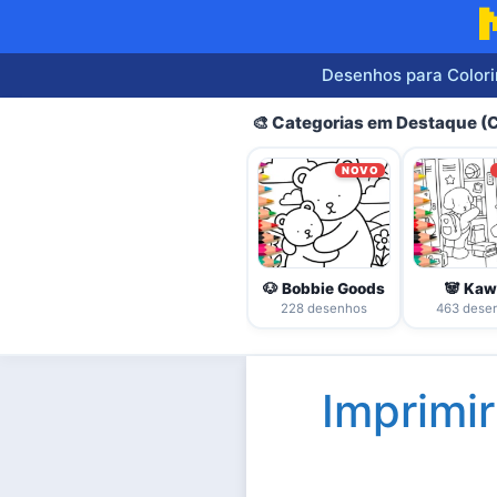
Pular
para
o
Desenhos para Colori
conteúdo
🎨 Categorias em Destaque 
NOVO
🐶 Bobbie Goods
🐼 Kaw
228 desenhos
463 dese
Imprimi