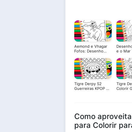
Aemond e Vhagar
Desenho
Fofos: Desenho
e o Mar
para Colorir
para Col
Tigre Derpy S2
Tigre De
Guerreiras KPOP ▷
Colorir 
Pinte no Celular
Pinte On
Como aproveita
para Colorir par