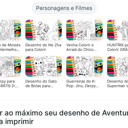
Personagens e Filmes
 de Moisés
Desenho do Ne Zha
Venha Colorir o
HUNTRIX pa
 Vermelho
para Colorir
Arraiá do Chico
Colorir GRÁ
orir
Bento! 🎆
Pinte Agora
rpy para
Desenho do Gato
Guerreiras do K-
Desenho d
GRÁTIS ▷
de Botas para
Pop: Jinu, Derpy
Superman 
line Agora
Colorir: Pinte Online
Tiger e Sussie para
para Colorir
ou Imprima em Alta
Colorir
Qualidade
r ao máximo seu desenho de Aventur
a imprimir