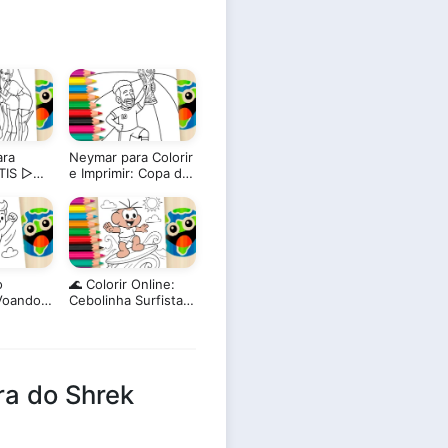
ra
Neymar para Colorir
TIS ▷
e Imprimir: Copa do
Mundo
o
🌊 Colorir Online:
Voando
Cebolinha Surfista!
Pegue Essa Onda
de Cores!
a do Shrek