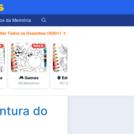
s
os da Memória
Ver Todos os Desenhos (900+) →
O
NOVO
NOVO
NOVO
ha
🎮 Games
🧠 Educativos
🎨 Adultos / Mandalas
49 desenhos
107 desenhos
46 desenhos
ntura do