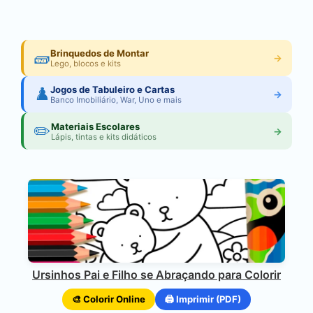
🧱
Brinquedos de Montar
→
Lego, blocos e kits
♟️
Jogos de Tabuleiro e Cartas
→
Banco Imobiliário, War, Uno e mais
✏️
Materiais Escolares
→
Lápis, tintas e kits didáticos
Ursinhos Pai e Filho se Abraçando para Colorir
🎨 Colorir Online
🖨️ Imprimir (PDF)