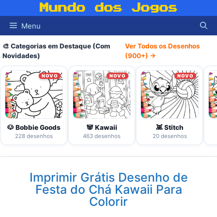
Pular
Mundo dos Jogos
para
Menu
o
conteúdo
🎨 Categorias em Destaque (Com
Ver Todos os Desenhos
Novidades)
(900+) →
NOVO
NOVO
NOVO
🐶 Bobbie Goods
🐼 Kawaii
👾 Stitch
228 desenhos
463 desenhos
20 desenhos
Imprimir Grátis Desenho de
Festa do Chá Kawaii Para
Colorir