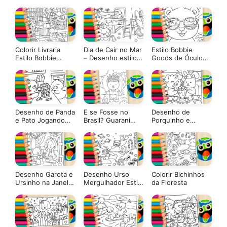
Colorir Livraria
Dia de Cair no Mar
Estilo Bobbie
Estilo Bobbie
– Desenho estilo
Goods de Óculos
Goods
Bobbie Goods
na Praia: Desenho
para Colorir
Desenho de Panda
E se Fosse no
Desenho de
e Pato Jogando
Brasil? Guarani
Porquinho e
Jenga para Colorir
Kaiowá Estilo
Coelho na Praia
Bobbie Goods
para Colorir
para Colorir
Desenho Garota e
Desenho Urso
Colorir Bichinhos
Ursinho na Janela
Mergulhador Estilo
da Floresta
Estilo Bobbie
Bobbie Goods
Goods para Colorir
GRÁTIS ▷ Pinte no
Celular