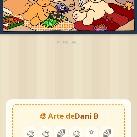
PUBLICIDADE
🎨 Arte de
Dani B
⭐
🎨
🎨
🌈
🎨
🌈