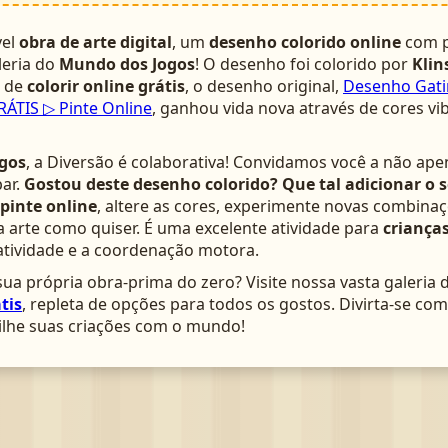
vel
obra de arte digital
, um
desenho colorido online
com p
leria do
Mundo dos Jogos
! O desenho foi colorido por
Klin
a de
colorir online grátis
, o desenho original,
Desenho Gati
ÁTIS ▷ Pinte Online
, ganhou vida nova através de cores vi
gos
, a Diversão é colaborativa! Convidamos você a não ape
ar.
Gostou deste desenho colorido? Que tal adicionar o 
pinte online
, altere as cores, experimente novas combinaç
arte como quiser. É uma excelente atividade para
crianças
atividade e a coordenação motora.
ua própria obra-prima do zero? Visite nossa vasta galeria 
tis
, repleta de opções para todos os gostos. Divirta-se c
lhe suas criações com o mundo!