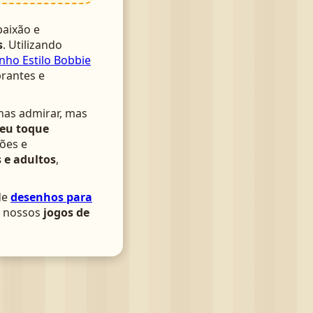
aixão e
s
. Utilizando
nho Estilo Bobbie
brantes e
nas admirar, mas
seu toque
ões e
 e adultos
,
de
desenhos para
om nossos
jogos de