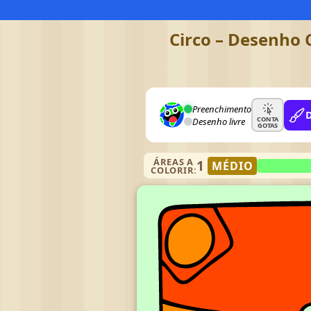
Circo – Desenho C
Preenchimento
CONTA
Desenho livre
GOTAS
ÁREAS A
1
MÉDIO
COLORIR: