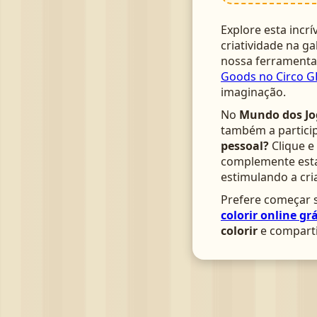
Explore esta incrí
criatividade na ga
nossa ferrament
Goods no Circo GR
imaginação.
No
Mundo dos Jo
também a particip
pessoal?
Clique e
complemente esta 
estimulando a cri
Prefere começar s
colorir online grá
colorir
e comparti