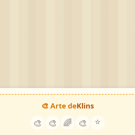
🎨 Arte de
Klins
⭐
🎨
🎨
🌈
🎨