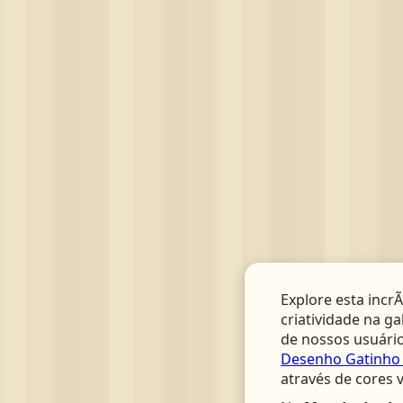
Explore esta incrÃ
criatividade na ga
de nossos usuário
Desenho Gatinho E
através de cores 