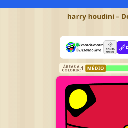
harry houdini – D
Preenchimento
CONTA
Desenho livre
GOTAS
ÁREAS A
1
MÉDIO
COLORIR: