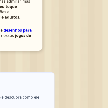
nas admirar, mas
seu toque
ões e
 e adultos
,
de
desenhos para
om nossos
jogos de
e
e descubra como ele