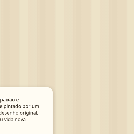
paixão e
te pintado por um
 desenho original,
u vida nova