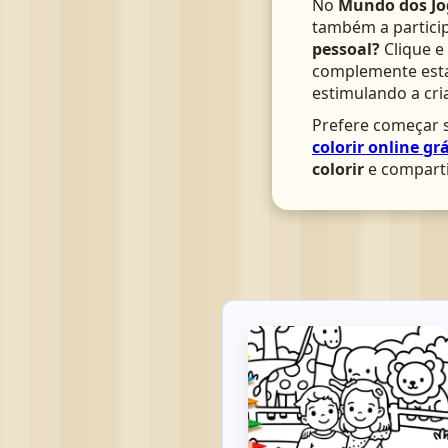
No
Mundo dos Jo
também a particip
pessoal?
Clique e
complemente esta 
estimulando a cri
Prefere começar s
colorir online grá
colorir
e comparti