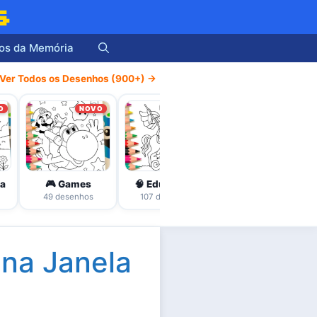
s
os da Memória
Ver Todos os Desenhos (900+) →
O
NOVO
NOVO
NOVO
ha
🎮 Games
🧠 Educativos
🎨 Adultos / Mandalas
49 desenhos
107 desenhos
46 desenhos
 na Janela