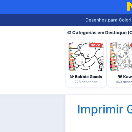
Pular
para
o
Desenhos para Colori
conteúdo
🎨 Categorias em Destaque 
NOVO
🐶 Bobbie Goods
🐼 Kaw
228 desenhos
463 dese
Imprimir 