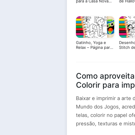
para a Casa Nova
de Hallo
Estilo Bobbie Goods
Bobbie 
para Colorir
Colorir
Gatinho, Yoga e
Desenho 
Relax – Página para
Stitch d
Colorir Online |
para Col
Mundo dos Jogos
Como aproveita
Colorir para imp
Baixar e imprimir a arte
Mundo dos Jogos, acredi
telas, colorir no papel 
pressão, texturas e mistu