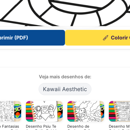
rimir (PDF)
Colorir
Veja mais desenhos de:
Kawaii Aesthetic
 Fantasias
Desenho Psiu Te
Desenho de
Desenho Mu