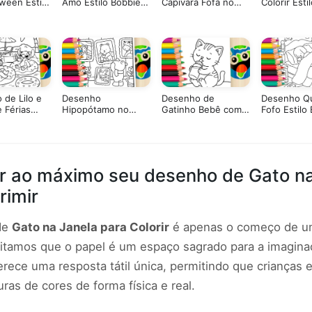
ween Estilo
Amo Estilo Bobbie
Capivara Fofa no
Colorir Esti
Goods para
Goods para Colorir
Espaço para Colorir:
Goods para 
Pinte Online ou
Imprima em Alta
Qualidade
de Lilo e
Desenho
Desenho de
Desenho Q
e Férias
Hipopótamo no
Gatinho Bebê com
Fofo Estilo
orir
Museu GRÁTIS ▷
Mamadeira para
Goods para 
Pinte Online
Colorir
r ao máximo seu desenho de Gato na
rimir
 de
Gato na Janela para Colorir
é apenas o começo de uma
tamos que o papel é um espaço sagrado para a imaginaç
oferece uma resposta tátil única, permitindo que criança
ras de cores de forma física e real.