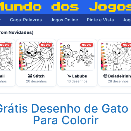
Mundo dos Jogo
r
Caça-Palavras
Jogos Online
Pinte e Vista
Jog
(Com Novidades)
NOVO
NOVO
NOVO
NOV
aii
👾 Stitch
🦄 Labubu
🤠 Boiadeirin
nhos
20 desenhos
16 desenhos
28 desenhos
Grátis Desenho de Gato
Para Colorir