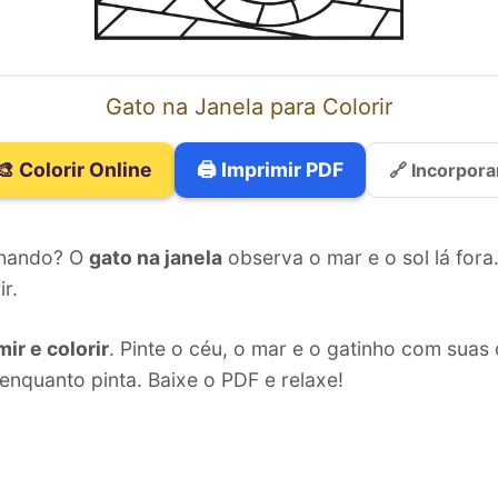
Gato na Janela para Colorir
🎨 Colorir Online
🖨️ Imprimir PDF
🔗 Incorpora
lhando? O
gato na janela
observa o mar e o sol lá fora
r.
ir e colorir
. Pinte o céu, o mar e o gatinho com suas 
enquanto pinta. Baixe o PDF e relaxe!