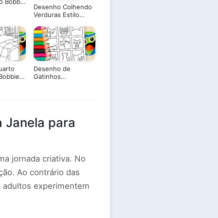
lo Bobbie
Desenho Colhendo
Colorir
Verduras Estilo
Bobbie Goods para
Colorir
uarto
Desenho de
 Bobbie
Gatinhos
Colorir
Engraçados para
Colorir: Pinte os
Gatos Online ou
Imprima
 Janela para
 jornada criativa. No
ão. Ao contrário das
s e adultos experimentem