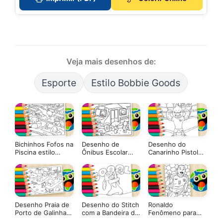
Veja mais desenhos de:
Esporte
Estilo Bobbie Goods
Bichinhos Fofos na
Desenho de
Desenho do
Piscina estilo
Ônibus Escolar
Canarinho Pistola
Bobbie Goods
Estilo Bobbie
da Seleção para
para Colorir
Goods para Colorir
Colorir
▷ Pinte Online
Desenho Praia de
Desenho do Stitch
Ronaldo
Porto de Galinhas
com a Bandeira do
Fenômeno para
Estilo Bobbie
Brasil para Colorir
Colorir e Imprimir