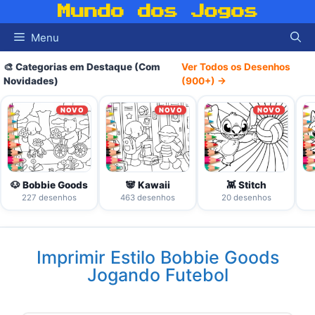
Pular
Mundo dos Jogos
para
Menu
o
conteúdo
🎨 Categorias em Destaque (Com
Ver Todos os Desenhos
Novidades)
(900+) →
NOVO
NOVO
NOVO
🐶 Bobbie Goods
🐼 Kawaii
👾 Stitch
227 desenhos
463 desenhos
20 desenhos
Imprimir Estilo Bobbie Goods
Jogando Futebol