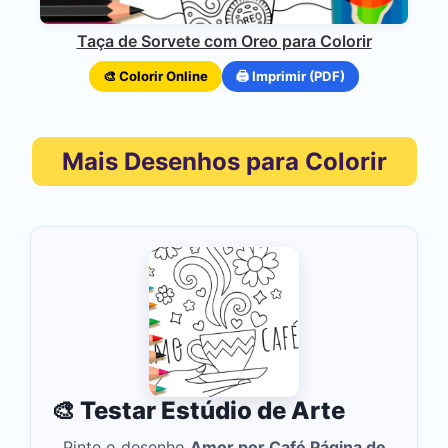
Taça de Sorvete com Oreo para Colorir
🎨 Colorir Online
🖨️ Imprimir (PDF)
Mais Desenhos para Colorir
🎨 Testar Estúdio de Arte
Pinte o desenho
Amor por Café Página de