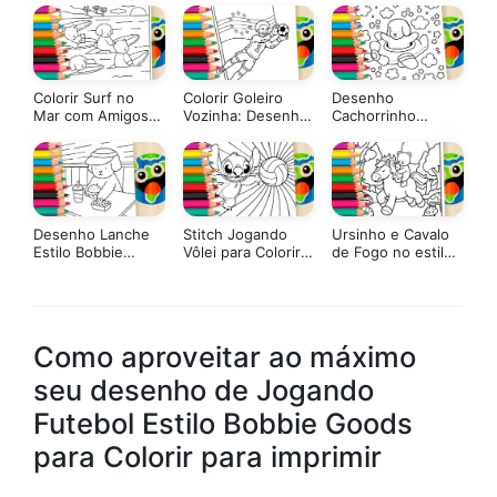
Goods para Colorir
Colorir Surf no
Colorir Goleiro
Desenho
Mar com Amigos
Vozinha: Desenho
Cachorrinho
estilo Bobbie
da Copa 2026
Aviador Estilo
Goods Online
Bobbie Goods
para Colorir
Desenho Lanche
Stitch Jogando
Ursinho e Cavalo
Estilo Bobbie
Vôlei para Colorir
de Fogo no estilo
Goods para Colorir
Online
Bobbie Goods
Como aproveitar ao máximo
seu desenho de Jogando
Futebol Estilo Bobbie Goods
para Colorir para imprimir