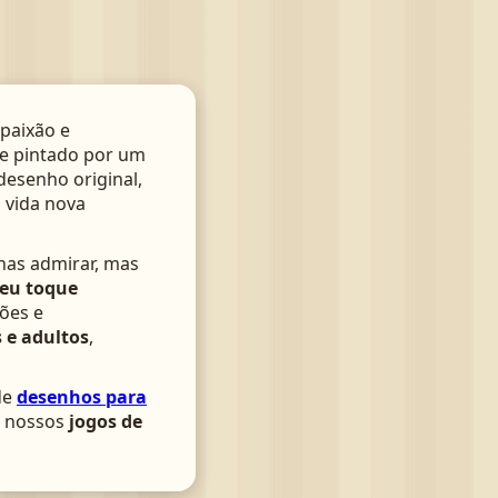
paixão e
te pintado por um
 desenho original,
 vida nova
nas admirar, mas
seu toque
ões e
 e adultos
,
de
desenhos para
om nossos
jogos de