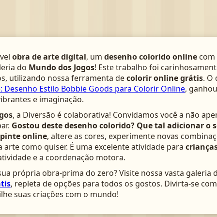
­vel
obra de arte digital
, um
desenho colorido online
com 
leria do
Mundo dos Jogos
! Este trabalho foi carinhosamen
s, utilizando nossa ferramenta de
colorir online grátis
. O
 Desenho Estilo Bobbie Goods para Colorir Online
, ganhou
vibrantes e imaginação.
gos
, a Diversão é colaborativa! Convidamos você a não ape
ar.
Gostou deste desenho colorido? Que tal adicionar o 
pinte online
, altere as cores, experimente novas combinaç
arte como quiser. É uma excelente atividade para
crianças
atividade e a coordenação motora.
ua própria obra-prima do zero? Visite nossa vasta galeria 
tis
, repleta de opções para todos os gostos. Divirta-se c
lhe suas criações com o mundo!