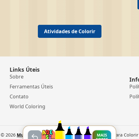
Atividades de Colorir
Links Úteis
Sobre
Inf
Ferramentas Úteis
Polí
Contato
Polí
World Coloring
©
2026
Mundo dos Jogos
• Jogos Online e Desenhos Para Colorir
MAIS