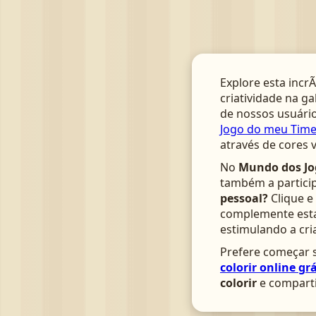
Explore esta incrÃ
criatividade na ga
de nossos usuário
Jogo do meu Time:
através de cores 
No
Mundo dos Jo
também a particip
pessoal?
Clique e
complemente esta 
estimulando a cri
Prefere começar s
colorir online grá
colorir
e comparti