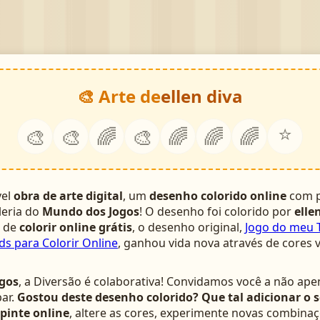
🎨 Arte de
ellen diva
⭐
🎨
🎨
🌈
🎨
🌈
🌈
🌈
vel
obra de arte digital
, um
desenho colorido online
com p
leria do
Mundo dos Jogos
! O desenho foi colorido por
elle
a de
colorir online grátis
, o desenho original,
Jogo do meu 
ds para Colorir Online
, ganhou vida nova através de cores 
gos
, a Diversão é colaborativa! Convidamos você a não ape
ar.
Gostou deste desenho colorido? Que tal adicionar o 
pinte online
, altere as cores, experimente novas combinaç