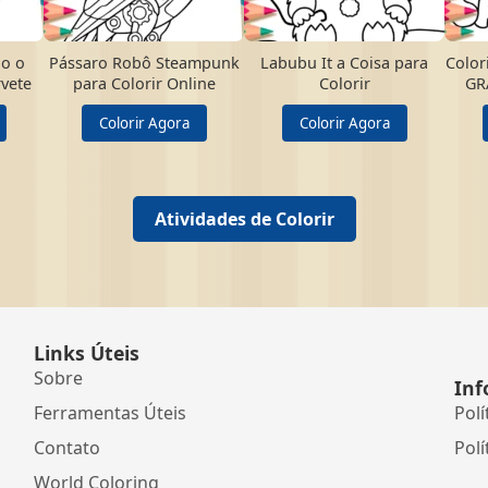
do o
Pássaro Robô Steampunk
Labubu It a Coisa para
Color
vete
para Colorir Online
Colorir
GR
Colorir Agora
Colorir Agora
Atividades de Colorir
Links Úteis
Sobre
Inf
Ferramentas Úteis
Polí
Contato
Polí
World Coloring