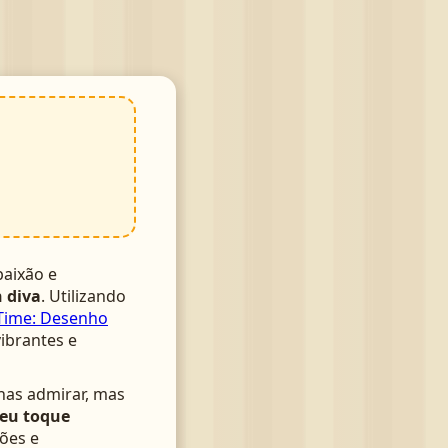
aixão e
n diva
. Utilizando
Time: Desenho
vibrantes e
nas admirar, mas
seu toque
ões e