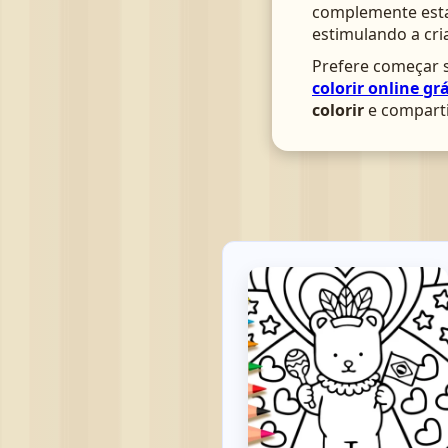
complemente esta 
estimulando a cri
Prefere começar s
colorir online grá
colorir
e comparti