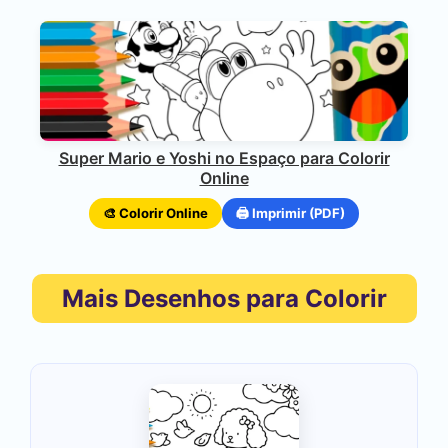
Super Mario e Yoshi no Espaço para Colorir
Online
🎨 Colorir Online
🖨️ Imprimir (PDF)
Mais Desenhos para Colorir