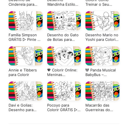
Cinderela para
Wandinha Estilo
Treinar o Seu
Colorir: Pinte
Bobbie Goods
Dragão Online –
Online com Brilho
para Colorir
Soluço e Banguela
ou Imprima em
– Divirta-se Grátis!
Alta Qualidade
Família Simpson
Desenho do Gato
Desenho Mario no
GRÁTIS ▷ Pinte no
de Botas para
Yoshi para Colorir
celular
Colorir: Pinte
GRÁTIS ▷ Pinte
Online ou Imprima
Online
em Alta Qualidade
Annie e Tibbers
💖 Colorir Online:
🐼 Panda Musical
para Colorir
Meninas
BabyBus –
Superpoderosas!
Desenho para
Salve o Dia com
Colorir Online
Suas Cores!
Davi e Golias:
Pocoyo para
Macarrão das
Desenho para
Colorir GRÁTIS ▷
Guerreiras do
Colorir sobre filme
Pinte Online Fácil
Kpop GRÁTIS ▷
da Netflix
Pinte Online