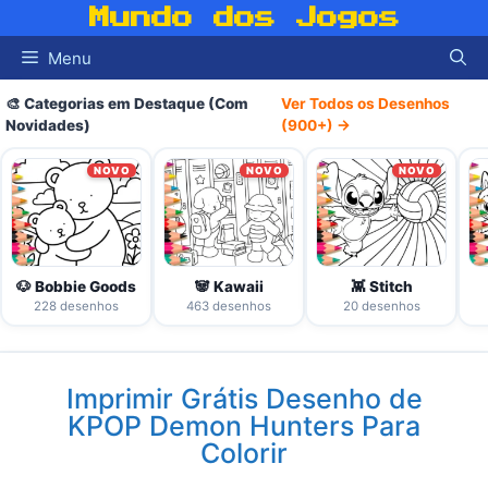
Pular
Mundo dos Jogos
para
Menu
o
conteúdo
🎨 Categorias em Destaque (Com
Ver Todos os Desenhos
Novidades)
(900+) →
NOVO
NOVO
NOVO
🐶 Bobbie Goods
🐼 Kawaii
👾 Stitch
228 desenhos
463 desenhos
20 desenhos
Imprimir Grátis Desenho de
KPOP Demon Hunters Para
Colorir