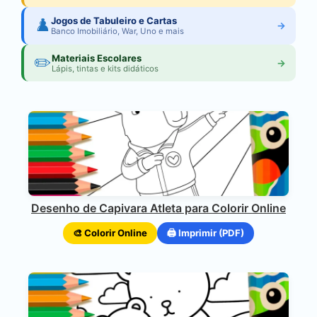
♟️
Jogos de Tabuleiro e Cartas
→
Banco Imobiliário, War, Uno e mais
✏️
Materiais Escolares
→
Lápis, tintas e kits didáticos
Desenho de Capivara Atleta para Colorir Online
🎨 Colorir Online
🖨️ Imprimir (PDF)