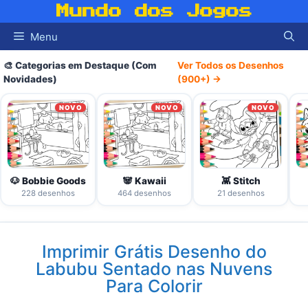
Pular
Mundo dos Jogos
para
Menu
o
conteúdo
🎨 Categorias em Destaque (Com
Ver Todos os Desenhos
Novidades)
(900+) →
NOVO
NOVO
NOVO
🐶 Bobbie Goods
🐼 Kawaii
👾 Stitch
228 desenhos
464 desenhos
21 desenhos
Imprimir Grátis Desenho do
Labubu Sentado nas Nuvens
Para Colorir