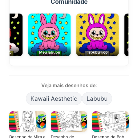
Comunidade
5555
Meu labubu
labubu rico
‘5
Veja mais desenhos de:
Kawaii Aesthetic
Labubu
Desenho da Mira e
Desenho de
Desenho de Bob