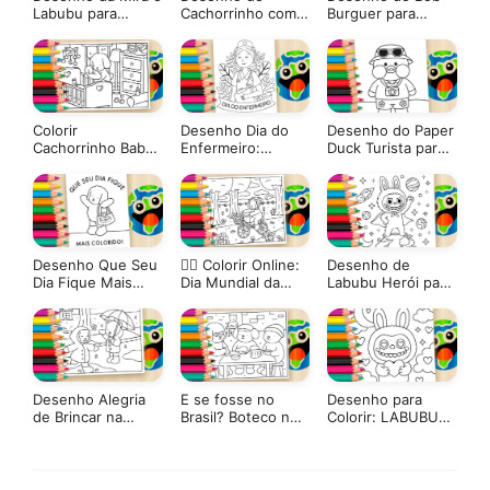
Labubu para
Cachorrinho com
Burguer para
Colorir – Imprimir
Coração no Banco
Colorir
PDF Grátis ou
para Colorir
Pintar Online!
Colorir
Desenho Dia do
Desenho do Paper
Cachorrinho Babá
Enfermeiro:
Duck Turista para
Carinhoso Estilo
Celebre com
Colorir
Bobbie Goods
Criatividade e
Gratidão!
Desenho Que Seu
🚴‍♀️ Colorir Online:
Desenho de
Dia Fique Mais
Dia Mundial da
Labubu Herói para
Colorido! Estilo
Bicicleta no Estilo
Colorir – Imprimir
Bobbie Goods
Desenho Kawaii
PDF Grátis ou
Pintar Online!
Desenho Alegria
E se fosse no
Desenho para
de Brincar na
Brasil? Boteco no
Colorir: LABUBU
Chuva Estilo
estilo Bobbie
do Amor
Bobbie Goods
Goods
para Colorir