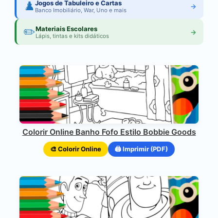
♟️
Jogos de Tabuleiro e Cartas
→
Banco Imobiliário, War, Uno e mais
✏️
Materiais Escolares
→
Lápis, tintas e kits didáticos
Colorir Online Banho Fofo Estilo Bobbie Goods
🎨 Colorir Online
🖨️ Imprimir (PDF)