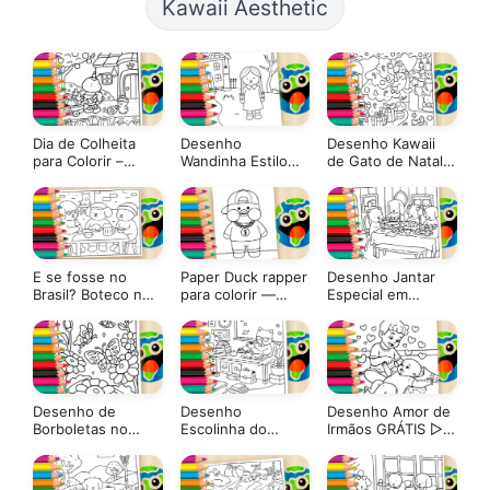
Kawaii Aesthetic
Dia de Colheita
Desenho
Desenho Kawaii
para Colorir –
Wandinha Estilo
de Gato de Natal
Estilo Coco Wyo
Bobbie Goods
para Colorir –
para Colorir
Imprimir PDF
Grátis ou Pintar
Online!
E se fosse no
Paper Duck rapper
Desenho Jantar
Brasil? Boteco no
para colorir —
Especial em
estilo Bobbie
Desenho fofo e
Família Estilo
Goods
estiloso!
Bobbie Goods
para Colorir
Desenho de
Desenho
Desenho Amor de
Borboletas no
Escolinha do
Irmãos GRÁTIS ▷
Jardim para Colorir
Professor Estilo
Pinte no Celular
Bobbie Goods –
Colorir Online