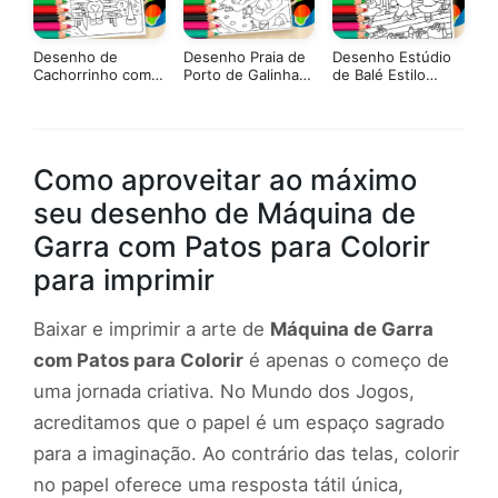
Desenho de
Desenho Praia de
Desenho Estúdio
Cachorrinho com
Porto de Galinhas
de Balé Estilo
Coração no Banco
Estilo Bobbie
Bobbie Goods
para Colorir
Goods para Colorir
para Colorir
Como aproveitar ao máximo
seu desenho de Máquina de
Garra com Patos para Colorir
para imprimir
Baixar e imprimir a arte de
Máquina de Garra
com Patos para Colorir
é apenas o começo de
uma jornada criativa. No Mundo dos Jogos,
acreditamos que o papel é um espaço sagrado
para a imaginação. Ao contrário das telas, colorir
no papel oferece uma resposta tátil única,