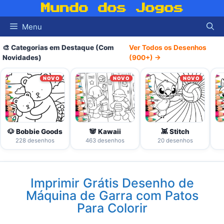
Pular
Mundo dos Jogos
para
Menu
o
conteúdo
🎨 Categorias em Destaque (Com
Ver Todos os Desenhos
Novidades)
(900+) →
NOVO
NOVO
NOVO
🐶 Bobbie Goods
🐼 Kawaii
👾 Stitch
228 desenhos
463 desenhos
20 desenhos
Imprimir Grátis Desenho de
Máquina de Garra com Patos
Para Colorir