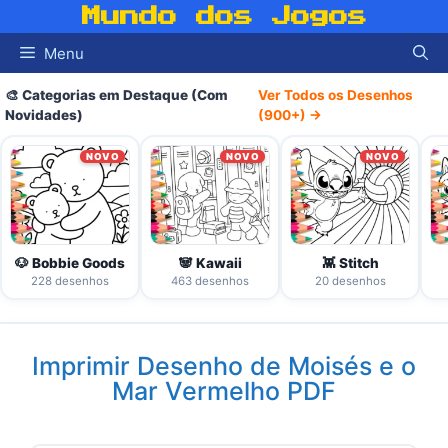
Pular
Mundo dos Jogos
para
Menu
o
conteúdo
🎨 Categorias em Destaque (Com
Ver Todos os Desenhos
Novidades)
(900+) →
NOVO
NOVO
NOVO
🐶 Bobbie Goods
🐼 Kawaii
👾 Stitch
228 desenhos
463 desenhos
20 desenhos
Imprimir Desenho de Moisés e o
Mar Vermelho PDF