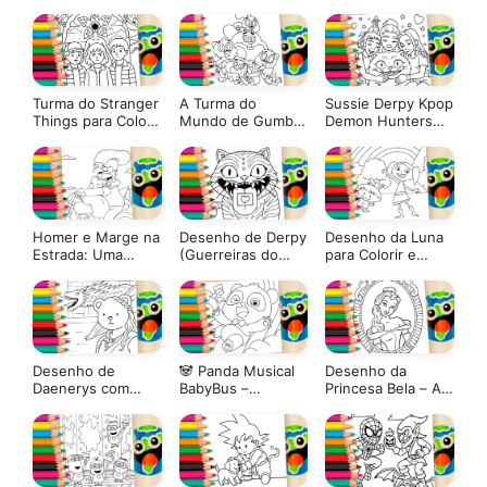
Turma do Stranger
A Turma do
Sussie Derpy Kpop
Things para Colorir
Mundo de Gumball
Demon Hunters
e Imprimir: Pinte
para Colorir
para Colorir e
Online com Cores
Imprimir: Pinte
Mágicas
Online com Cores
Mágicas
Homer e Marge na
Desenho de Derpy
Desenho da Luna
Estrada: Uma
(Guerreiras do
para Colorir e
Aventura para
Kpop) para Colorir
Imprimir
Colorir! 🏍️💨
Desenho de
🐼 Panda Musical
Desenho da
Daenerys com
BabyBus –
Princesa Bela – A
Dragão Estilo
Desenho para
Bela e A Fera
Desenho Kawaii
Colorir Online
para Colorir