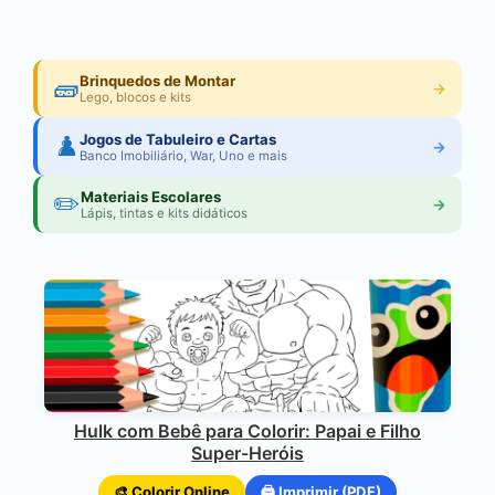
🧱
Brinquedos de Montar
→
Lego, blocos e kits
♟️
Jogos de Tabuleiro e Cartas
→
Banco Imobiliário, War, Uno e mais
✏️
Materiais Escolares
→
Lápis, tintas e kits didáticos
Hulk com Bebê para Colorir: Papai e Filho
Super-Heróis
🎨 Colorir Online
🖨️ Imprimir (PDF)