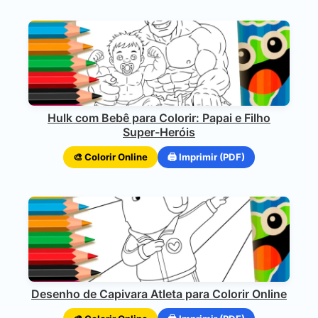
Hulk com Bebê para Colorir: Papai e Filho
Super-Heróis
🎨 Colorir Online
🖨️ Imprimir (PDF)
Desenho de Capivara Atleta para Colorir Online