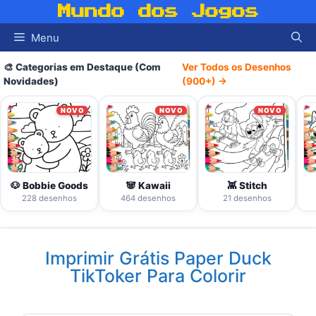
Pular
Mundo dos Jogos
para
Menu
o
conteúdo
🎨 Categorias em Destaque (Com
Ver Todos os Desenhos
Novidades)
(900+) →
NOVO
NOVO
NOVO
🐶 Bobbie Goods
🐼 Kawaii
👾 Stitch
228 desenhos
464 desenhos
21 desenhos
Imprimir Grátis Paper Duck
TikToker Para Colorir