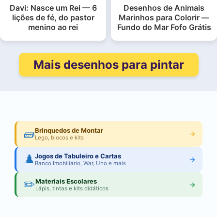
Davi: Nasce um Rei — 6
Desenhos de Animais
lições de fé, do pastor
Marinhos para Colorir —
menino ao rei
Fundo do Mar Fofo Grátis
Mais desenhos para pintar
🧱
Brinquedos de Montar
→
Lego, blocos e kits
♟️
Jogos de Tabuleiro e Cartas
→
Banco Imobiliário, War, Uno e mais
✏️
Materiais Escolares
→
Lápis, tintas e kits didáticos