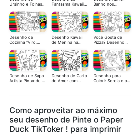
Ursinho e Folhas
Fantasma Kawaii
Banho nos
Caindo para
na Casinha
Porquinhos 🐻🧼🐷
Colorir
Encantada para
Colorir
Desenho da
Desenho Kawaii
Você Gosta de
Cozinha “Viro,
de Menina na
Pizza? Desenho
Vira, Virou” para
Praia para Colorir –
para Colorir: Pinte
Colorir Online
Imprimir PDF
Online ou Imprima
Grátis ou Pintar
em PDF Grátis
Online!
Desenho de Sapo
Desenho de Carta
Desenho para
Artista Pintando a
de Amor com
Colorir Sereia e a
Lua para Colorir
Rosas para Colorir
Pérola – Pinte no
Site ou Imprimir
Grátis!
Como aproveitar ao máximo
seu desenho de Pinte o Paper
Duck TikToker ! para imprimir