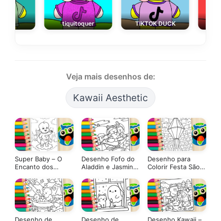
LO
tiquitoquer
TIKTOK DUCK
l
Veja mais desenhos de:
Kawaii Aesthetic
Super Baby – O
Desenho Fofo do
Desenho para
Encanto dos
Aladdin e Jasmine
Colorir Festa São
Bebês Reborn
no Tapete Mágico
João
para Colorir
Desenho de
Desenho de
Desenho Kawaii –