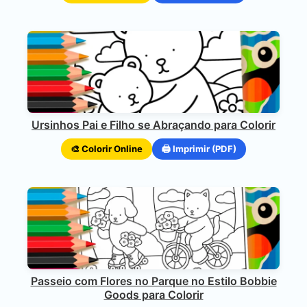
Ursinhos Pai e Filho se Abraçando para Colorir
🎨 Colorir Online
🖨️ Imprimir (PDF)
Passeio com Flores no Parque no Estilo Bobbie
Goods para Colorir