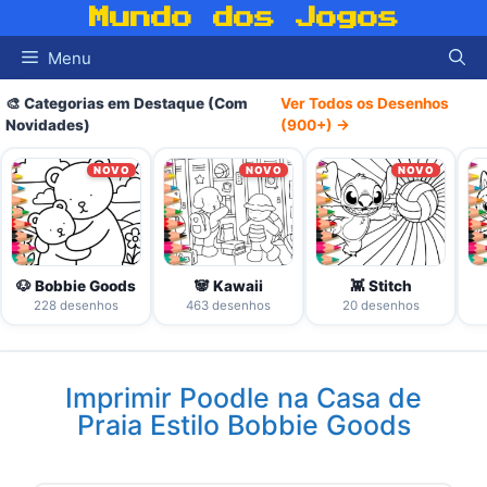
Pular
Mundo dos Jogos
para
Menu
o
conteúdo
🎨 Categorias em Destaque (Com
Ver Todos os Desenhos
Novidades)
(900+) →
NOVO
NOVO
NOVO
🐶 Bobbie Goods
🐼 Kawaii
👾 Stitch
228 desenhos
463 desenhos
20 desenhos
Imprimir Poodle na Casa de
Praia Estilo Bobbie Goods