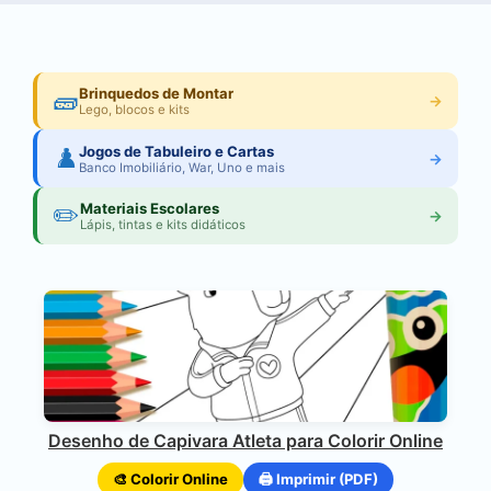
🧱
Brinquedos de Montar
→
Lego, blocos e kits
♟️
Jogos de Tabuleiro e Cartas
→
Banco Imobiliário, War, Uno e mais
✏️
Materiais Escolares
→
Lápis, tintas e kits didáticos
Desenho de Capivara Atleta para Colorir Online
🎨 Colorir Online
🖨️ Imprimir (PDF)