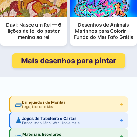
Davi: Nasce um Rei — 6
Desenhos de Animais
lições de fé, do pastor
Marinhos para Colorir —
menino ao rei
Fundo do Mar Fofo Grátis
Mais desenhos para pintar
🧱
Brinquedos de Montar
→
Lego, blocos e kits
♟️
Jogos de Tabuleiro e Cartas
→
Banco Imobiliário, War, Uno e mais
✏️
Materiais Escolares
→