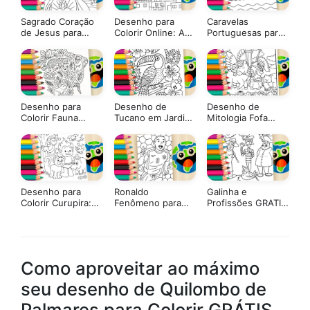
Sagrado Coração
Desenho para
Caravelas
de Jesus para
Colorir Online: A
Portuguesas para
Colorir: Pinte
Alegria da Favela
Colorir GRÁTIS ▷
Online Agora ou
Pinte Já!
Imprima em Alta
Qualidade
Desenho para
Desenho de
Desenho de
Colorir Fauna
Tucano em Jardim
Mitologia Fofa
Brasileira – Pinte
Tropical para
Grega para Colorir:
no Site ou Imprimir
Colorir Online ou
Pinte Online ou
Grátis!
Imprimir Grátis
Imprima PDF Grátis
Desenho para
Ronaldo
Galinha e
Colorir Curupira:
Fenômeno para
Profissões GRATIS
Mergulhe no
Colorir e Imprimir
▷ Pinte no Celular
Folclore Brasileiro!
Como aproveitar ao máximo
seu desenho de Quilombo de
Palmares para Colorir GRÁTIS