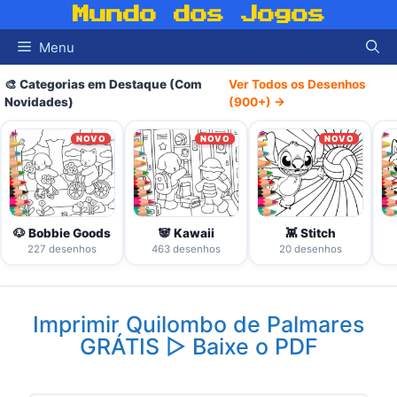
Pular
Mundo dos Jogos
para
Menu
o
conteúdo
🎨 Categorias em Destaque (Com
Ver Todos os Desenhos
Novidades)
(900+) →
NOVO
NOVO
NOVO
🐶 Bobbie Goods
🐼 Kawaii
👾 Stitch
227 desenhos
463 desenhos
20 desenhos
Imprimir Quilombo de Palmares
GRÁTIS ▷ Baixe o PDF