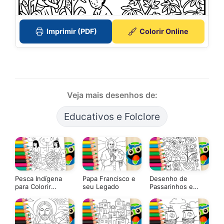
Imprimir (PDF)
Colorir Online
Veja mais desenhos de:
Educativos e Folclore
Pesca Indígena
Papa Francisco e
Desenho de
para Colorir
seu Legado
Passarinhos e
GRÁTIS ▷ Pinte
Flores em Estilo
Agora!
Folk para Colorir