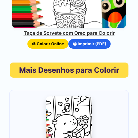
Taça de Sorvete com Oreo para Colorir
🎨 Colorir Online
🖨️ Imprimir (PDF)
Mais Desenhos para Colorir