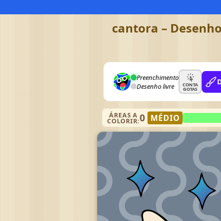
cantora – Desenho 
Preenchimento
CONTA
Desenho livre
GOTAS
ÁREAS A
0
MÉDIO
COLORIR: