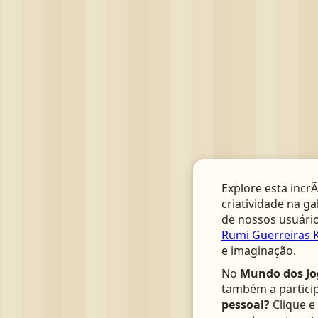
Explore esta incrÃ
criatividade na ga
de nossos usuário
Rumi Guerreiras K
e imaginação.
No
Mundo dos Jo
também a particip
pessoal?
Clique e