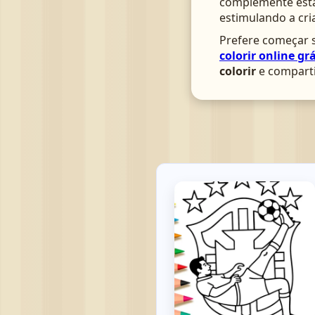
complemente esta 
estimulando a cri
Prefere começar s
colorir online grá
colorir
e comparti