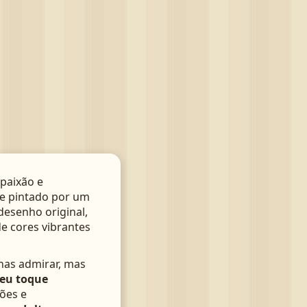
paixão e
te pintado por um
 desenho original,
de cores vibrantes
nas admirar, mas
seu toque
ões e