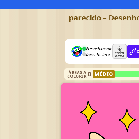
parecido – Desenho
Preenchimento
CONTA
Desenho livre
GOTAS
ÁREAS A
0
MÉDIO
COLORIR: