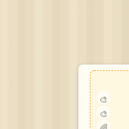
🎨
🎨
🌈