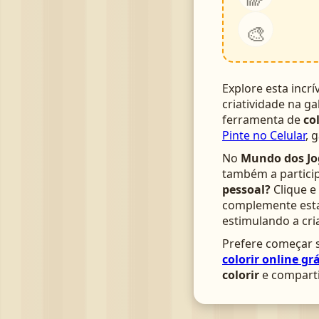
🎨
Explore esta incrí
criatividade na ga
ferramenta de
co
Pinte no Celular
, 
No
Mundo dos Jo
também a particip
pessoal?
Clique e
complemente esta 
estimulando a cri
Prefere começar s
colorir online grá
colorir
e comparti