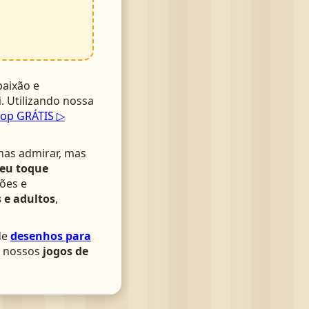
aixão e
i
. Utilizando nossa
pop GRÁTIS ▷
nas admirar, mas
seu toque
ões e
 e adultos
,
de
desenhos para
om nossos
jogos de