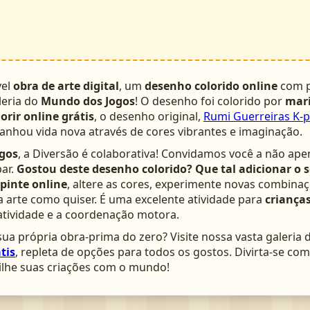
vel
obra de arte digital
, um
desenho colorido online
com p
leria do
Mundo dos Jogos
! O desenho foi colorido por
mar
lorir online grátis
, o desenho original,
Rumi Guerreiras K-
ganhou vida nova através de cores vibrantes e imaginação.
gos
, a Diversão é colaborativa! Convidamos você a não ape
ar.
Gostou deste desenho colorido? Que tal adicionar o 
pinte online
, altere as cores, experimente novas combinaç
arte como quiser. É uma excelente atividade para
crianças
atividade e a coordenação motora.
ua própria obra-prima do zero? Visite nossa vasta galeria 
tis
, repleta de opções para todos os gostos. Divirta-se c
lhe suas criações com o mundo!