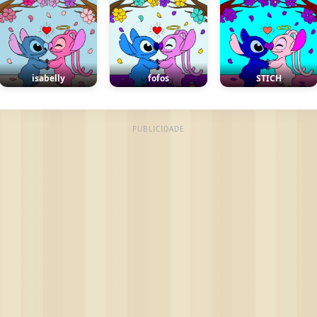
isabelly
fofos
STICH
PUBLICIDADE