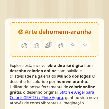
🎨 Arte de
homem-aranha
⭐
⭐
🎨
🎨
🌈
🎨
Explore esta incrível
obra de arte digital
, um
desenho colorido online
com paixão e
criatividade na galeria do
Mundo dos Jogos
! O
desenho foi colorido por
homem-aranha
.
Utilizando nossa ferramenta de
colorir online
grátis
, o desenho original,
Stitch e Angel para
Colorir GRÁTIS ▷ Pinte Agora
, ganhou vida nova
através de cores vibrantes e imaginação.