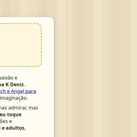
aixão e
a K Deniz
.
tch e Angel para
 imaginação.
nas admirar, mas
seu toque
ões e
 e adultos
,