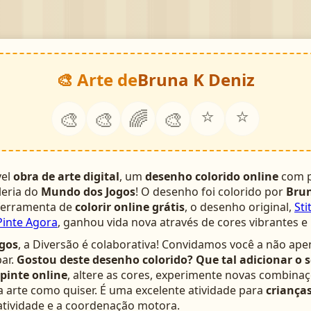
🎨 Arte de
Bruna K Deniz
⭐
⭐
🎨
🎨
🌈
🎨
vel
obra de arte digital
, um
desenho colorido online
com p
leria do
Mundo dos Jogos
! O desenho foi colorido por
Brun
 ferramenta de
colorir online grátis
, o desenho original,
Sti
Pinte Agora
, ganhou vida nova através de cores vibrantes e
gos
, a Diversão é colaborativa! Convidamos você a não ape
ar.
Gostou deste desenho colorido? Que tal adicionar o 
pinte online
, altere as cores, experimente novas combinaç
arte como quiser. É uma excelente atividade para
crianças
atividade e a coordenação motora.