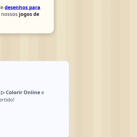
de
desenhos para
om nossos
jogos de
 Colorir Online
e
ertido!