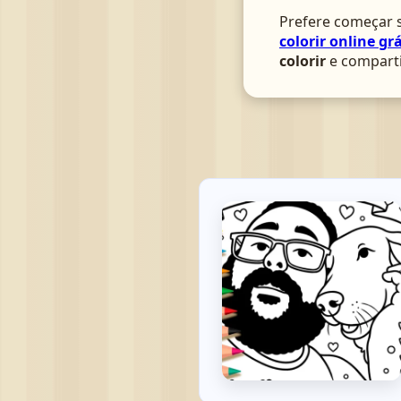
Prefere começar s
colorir online grá
colorir
e comparti