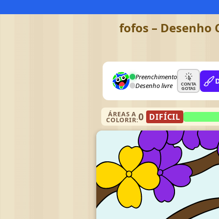
fofos – Desenho C
Preenchimento
CONTA
Desenho livre
GOTAS
ÁREAS A
0
DIFÍCIL
COLORIR: