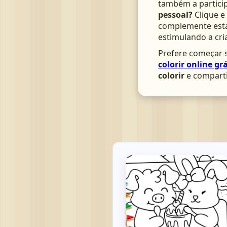
também a particip
pessoal?
Clique e
complemente esta 
estimulando a cri
Prefere começar s
colorir online grá
colorir
e comparti