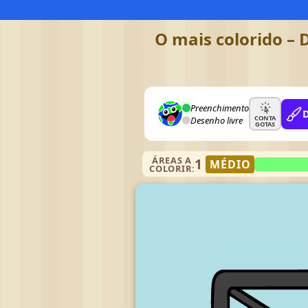
O mais colorido – 
Preenchimento
CONTA
Desenho livre
GOTAS
ÁREAS A
1
MÉDIO
COLORIR: