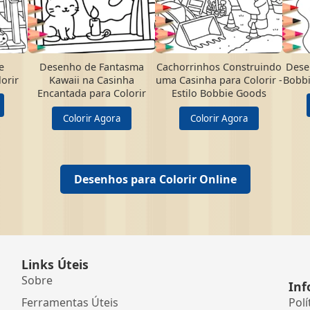
e
Desenho de Fantasma
Cachorrinhos Construindo
Dese
orir
Kawaii na Casinha
uma Casinha para Colorir -
Bobbi
Encantada para Colorir
Estilo Bobbie Goods
Colorir Agora
Colorir Agora
Desenhos para Colorir Online
Links Úteis
Sobre
Inf
Ferramentas Úteis
Polí