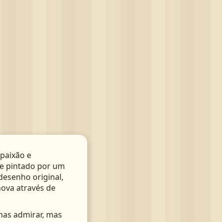
paixão e
te pintado por um
 desenho original,
nova através de
nas admirar, mas