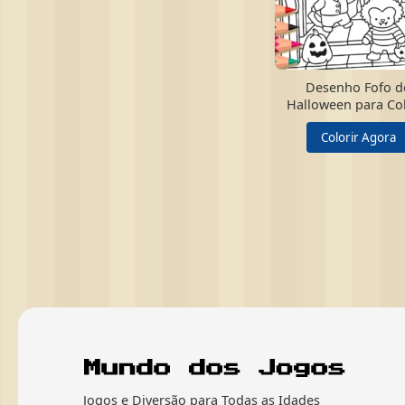
Desenho Fofo d
Halloween para Col
Colorir Agora
Jogos e Diversão para Todas as Idades