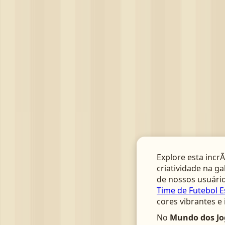
Explore esta incrÃ
criatividade na ga
de nossos usuário
Time de Futebol E
cores vibrantes e
No
Mundo dos Jo