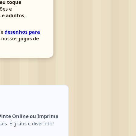
seu toque
ões e
 e adultos
,
de
desenhos para
om nossos
jogos de
Pinte Online ou Imprima
s. É grátis e divertido!