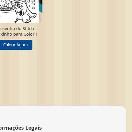
esenho do Stitch
xinho para Colorir
Colorir Agora
ormações Legais