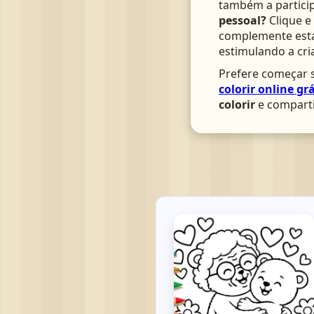
também a particip
pessoal?
Clique e
complemente esta 
estimulando a cri
Prefere começar s
colorir online grá
colorir
e comparti