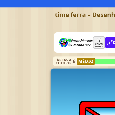
time ferra – Desenh
Preenchimento
CONTA
Desenho livre
GOTAS
ÁREAS A
6
MÉDIO
COLORIR: