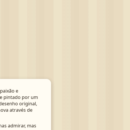
paixão e
te pintado por um
 desenho original,
nova através de
nas admirar, mas