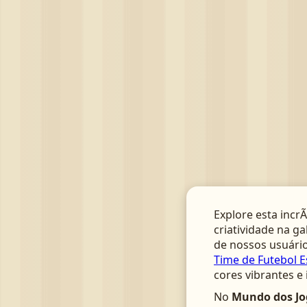
Explore esta incrÃ
criatividade na ga
de nossos usuário
Time de Futebol E
cores vibrantes e
No
Mundo dos Jo