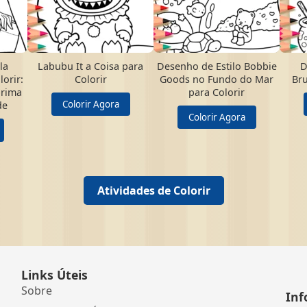
la
Labubu It a Coisa para
Desenho de Estilo Bobbie
D
orir:
Colorir
Goods no Fundo do Mar
Bru
prima
para Colorir
Colorir Agora
de
Colorir Agora
Atividades de Colorir
Links Úteis
Sobre
Inf