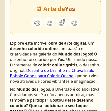
🎨 Arte de
Yas
🎨
🎨
🌈
🎨
Explore esta incrível
obra de arte digital
, um
desenho colorido online
com paixão e
criatividade na galeria do
Mundo dos Jogos
! O
desenho foi colorido por
Yas
. Utilizando nossa
ferramenta de
colorir online grátis
, o desenho
original,
Desenho de Ursinho na Chuva Estilo
Bobbie Goods para Colorir Online
, ganhou vida
nova através de cores vibrantes e imaginação.
No
Mundo dos Jogos
, a Diversão é colaborativa!
Convidamos você a não apenas admirar, mas
também a participar.
Gostou deste desenho
colorido? Que tal adicionar o seu toque