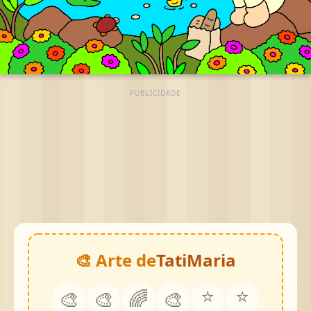
PUBLICIDADE
🎨 Arte de
TatiMaria
⭐
⭐
🎨
🎨
🌈
🎨