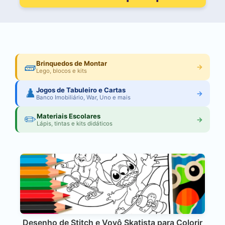
🧱
Brinquedos de Montar
→
Lego, blocos e kits
♟️
Jogos de Tabuleiro e Cartas
→
Banco Imobiliário, War, Uno e mais
✏️
Materiais Escolares
→
Lápis, tintas e kits didáticos
Desenho de Stitch e Vovô Skatista para Colorir