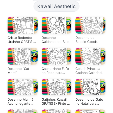
Kawaii Aesthetic
Cristo Redentor
Desenho
Desenho de
Ursinho GRÁTIS ▷
Cuidando do Bebê
Bobbie Goods
Pinte Online
Estilo Bobbie
Comida aos
Goods para Colorir
Patinhos para
Colorir: Pinte
Online ou Imprima
Grátis
Desenho “Cat
Cachorrinho Fofo
Colorir Princesa
Mom”
na Rede para
Gatinha Colorindo
Colorir
Castelo Online –
Divirta-se Grátis!
Desenho Manhã
Gatinhos Kawaii
Desenho de Gato
Aconchegante
GRÁTIS ▷ Pinte no
no Natal para
Estilo Bobbie
Celular
Colorir – Imprimir
Goods para Colorir
PDF Grátis ou