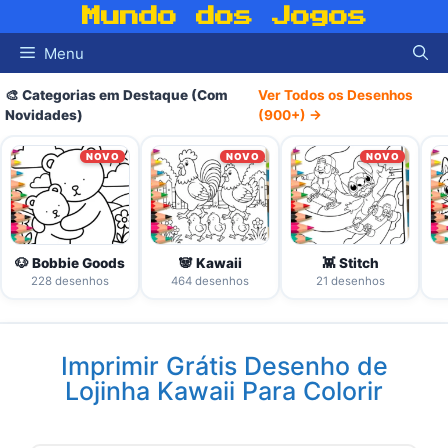
Pular
Mundo dos Jogos
para
Menu
o
conteúdo
🎨 Categorias em Destaque (Com
Ver Todos os Desenhos
Novidades)
(900+) →
NOVO
NOVO
NOVO
🐶 Bobbie Goods
🐼 Kawaii
👾 Stitch
228 desenhos
464 desenhos
21 desenhos
Imprimir Grátis Desenho de
Lojinha Kawaii Para Colorir