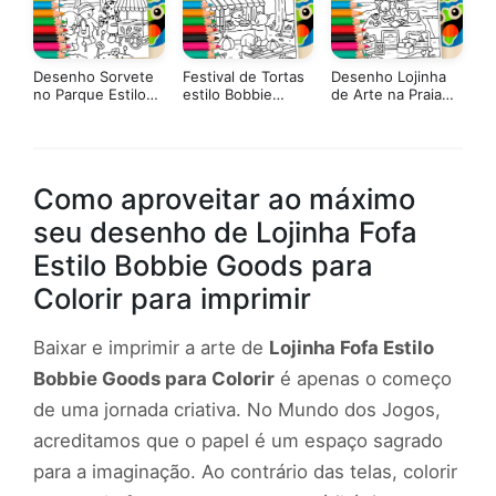
Pintar Online!
Desenho Sorvete
Festival de Tortas
Desenho Lojinha
no Parque Estilo
estilo Bobbie
de Arte na Praia
Bobbie Goods
Goods para Colorir
Estilo Bobbie
para Colorir
Goods para Colorir
Como aproveitar ao máximo
seu desenho de Lojinha Fofa
Estilo Bobbie Goods para
Colorir para imprimir
Baixar e imprimir a arte de
Lojinha Fofa Estilo
Bobbie Goods para Colorir
é apenas o começo
de uma jornada criativa. No Mundo dos Jogos,
acreditamos que o papel é um espaço sagrado
para a imaginação. Ao contrário das telas, colorir