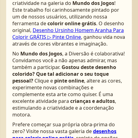
criatividade na galeria do
Mundo dos Jogos
!
Este trabalho foi carinhosamente pintado por
um de nossos usuários, utilizando nossa
ferramenta de
colorir online grátis
. O desenho
original,
Desenho Ursinho Homem Aranha Para
Colorir GRÁTIS ▷ Pinte Online
, ganhou vida nova
através de cores vibrantes e imaginação.
No
Mundo dos Jogos
, a Diversão é colaborativa!
Convidamos você a não apenas admirar, mas
também a participar.
Gostou deste desenho
colorido? Que tal adicionar o seu toque
pessoal?
Clique e
pinte online
, altere as cores,
experimente novas combinações e
complemente esta arte como quiser. É uma
excelente atividade para
crianças e adultos
,
estimulando a criatividade e a coordenação
motora.
Prefere começar sua própria obra-prima do
zero? Visite nossa vasta galeria de
desenhos
para colorir online grátis
, repleta de opções