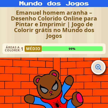
Emanuel homem aranha –
Desenho Colorido Online para
Pintar e Imprimir | Jogo de
Colorir grátis no Mundo dos
Jogos
ÁREAS A
1
MÉDIO
99%
COLORIR: