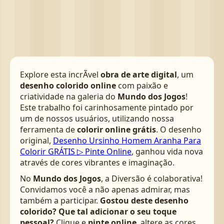
Explore esta incrÃ­vel
obra de arte digital
, um
desenho colorido online
com paixão e
criatividade na galeria do
Mundo dos Jogos
!
Este trabalho foi carinhosamente pintado por
um de nossos usuários, utilizando nossa
ferramenta de
colorir online grátis
. O desenho
original,
Desenho Ursinho Homem Aranha Para
Colorir GRÁTIS ▷ Pinte Online
, ganhou vida nova
através de cores vibrantes e imaginação.
No
Mundo dos Jogos
, a Diversão é colaborativa!
Convidamos você a não apenas admirar, mas
também a participar.
Gostou deste desenho
colorido? Que tal adicionar o seu toque
pessoal?
Clique e
pinte online
, altere as cores,