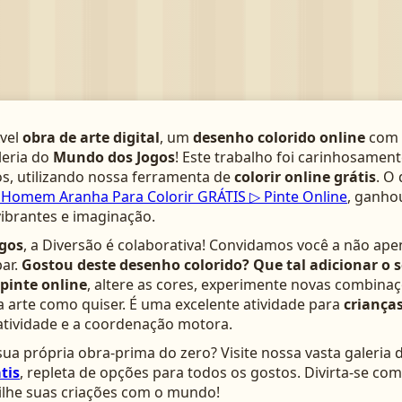
­vel
obra de arte digital
, um
desenho colorido online
com 
leria do
Mundo dos Jogos
! Este trabalho foi carinhosamen
s, utilizando nossa ferramenta de
colorir online grátis
. O
Homem Aranha Para Colorir GRÁTIS ▷ Pinte Online
, ganho
vibrantes e imaginação.
gos
, a Diversão é colaborativa! Convidamos você a não ape
ar.
Gostou deste desenho colorido? Que tal adicionar o 
pinte online
, altere as cores, experimente novas combinaç
arte como quiser. É uma excelente atividade para
crianças
atividade e a coordenação motora.
ua própria obra-prima do zero? Visite nossa vasta galeria 
tis
, repleta de opções para todos os gostos. Divirta-se c
lhe suas criações com o mundo!