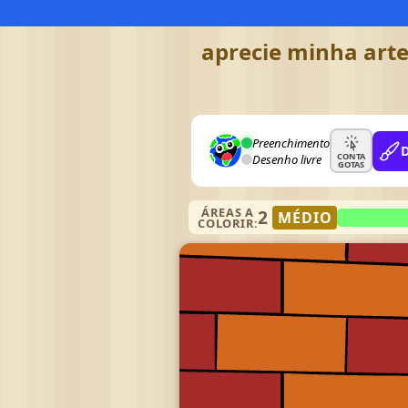
aprecie minha arte
Preenchimento
CONTA
Desenho livre
GOTAS
ÁREAS A
2
MÉDIO
COLORIR: