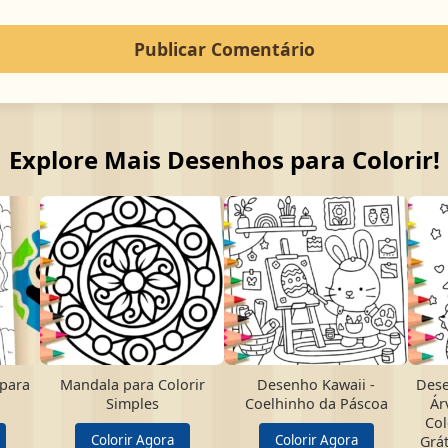
Explore Mais Desenhos para Colorir!
 para
Mandala para Colorir
Desenho Kawaii -
Dese
Simples
Coelhinho da Páscoa
Ár
Col
Colorir Agora
Colorir Agora
Grát