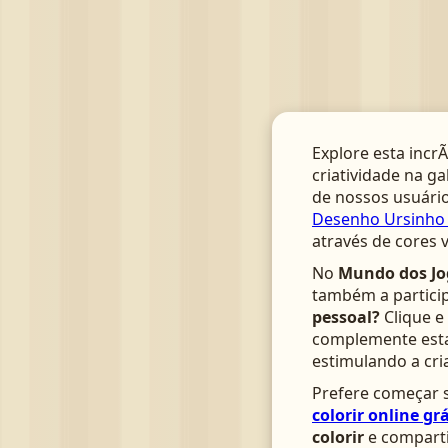
Explore esta incrÃ
criatividade na ga
de nossos usuário
Desenho Ursinho 
através de cores 
No
Mundo dos Jo
também a particip
pessoal?
Clique e
complemente esta 
estimulando a cri
Prefere começar s
colorir online grá
colorir
e comparti