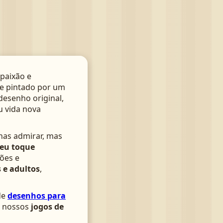
paixão e
te pintado por um
 desenho original,
u vida nova
nas admirar, mas
seu toque
ões e
 e adultos
,
de
desenhos para
om nossos
jogos de