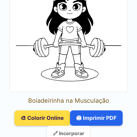
Boiadeirinha na Musculação
🎨 Colorir Online
🖨️ Imprimir PDF
🔗 Incorporar