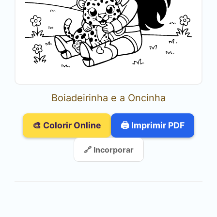
Boiadeirinha e a Oncinha
🎨 Colorir Online
🖨️ Imprimir PDF
🔗 Incorporar