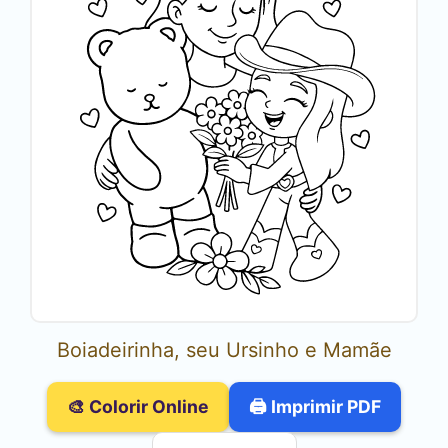
Boiadeirinha, seu Ursinho e Mamãe
🎨 Colorir Online
🖨️ Imprimir PDF