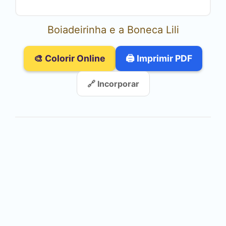
Boiadeirinha e a Boneca Lili
🎨 Colorir Online
🖨️ Imprimir PDF
🔗 Incorporar