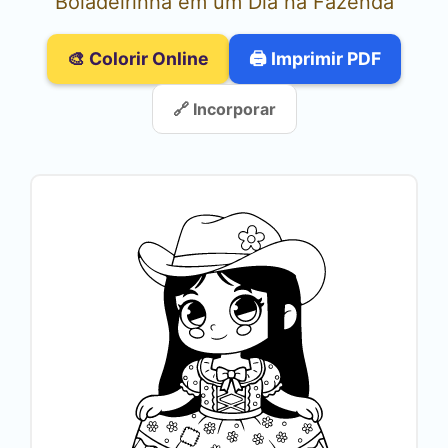
Boiadeirinha em um Dia na Fazenda
🎨 Colorir Online
🖨️ Imprimir PDF
🔗 Incorporar