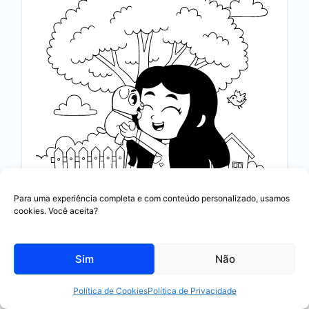
Para uma experiência completa e com conteúdo personalizado, usamos
cookies. Você aceita?
Sim
Não
Boiadeirinha e o Filhotinho
Política de Cookies
Política de Privacidade