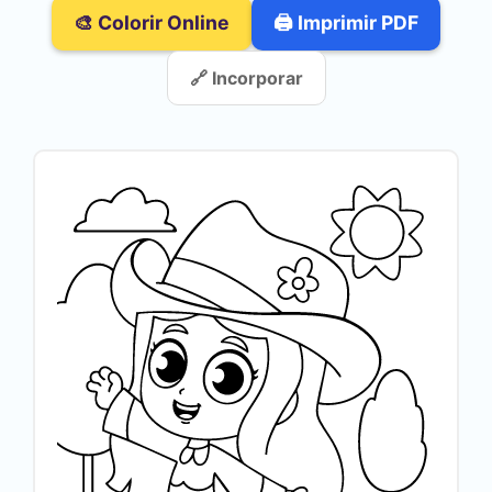
🎨 Colorir Online
🖨️ Imprimir PDF
🔗 Incorporar