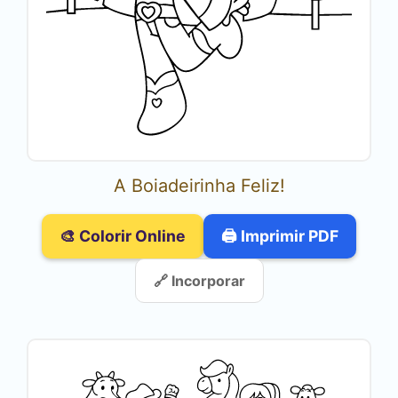
A Boiadeirinha Feliz!
🎨 Colorir Online
🖨️ Imprimir PDF
🔗 Incorporar