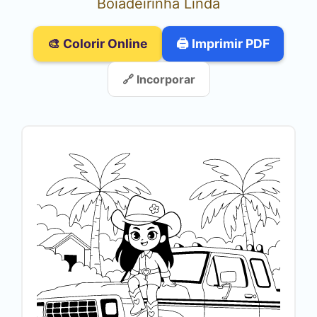
Boiadeirinha Linda
🎨 Colorir Online
🖨️ Imprimir PDF
🔗 Incorporar