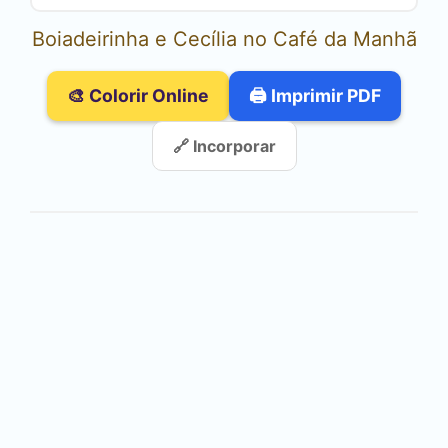
Boiadeirinha e Cecília no Café da Manhã
🎨 Colorir Online
🖨️ Imprimir PDF
🔗 Incorporar