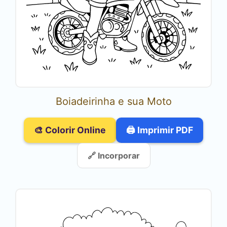
Boiadeirinha e sua Moto
🎨 Colorir Online
🖨️ Imprimir PDF
🔗 Incorporar