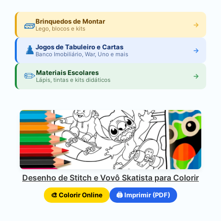
🧱
Brinquedos de Montar
→
Lego, blocos e kits
♟️
Jogos de Tabuleiro e Cartas
→
Banco Imobiliário, War, Uno e mais
✏️
Materiais Escolares
→
Lápis, tintas e kits didáticos
Desenho de Stitch e Vovô Skatista para Colorir
🎨 Colorir Online
🖨️ Imprimir (PDF)