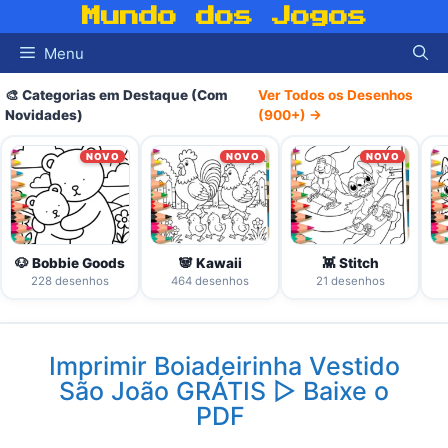
Pular
Mundo dos Jogos
para
Menu
o
conteúdo
🎨 Categorias em Destaque (Com
Ver Todos os Desenhos
Novidades)
(900+) →
NOVO
NOVO
NOVO
🐶 Bobbie Goods
🐼 Kawaii
👾 Stitch
228 desenhos
464 desenhos
21 desenhos
Imprimir Boiadeirinha Vestido
São João GRÁTIS ▷ Baixe o
PDF