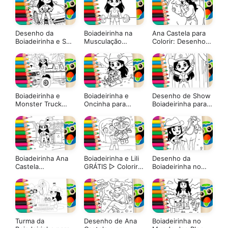
Desenho da
Boiadeirinha na
Ana Castela para
Boiadeirinha e Seu
Musculação
Colorir: Desenho
Carro Novo para
GRÁTIS ▷ Pinte
da Boiadeira
Colorir: Pinte
Online
Online ou Imprima
Grátis
Boiadeirinha e
Boiadeirinha e
Desenho de Show
Monster Truck
Oncinha para
Boiadeirinha para
para Colorir
Colorir GRÁTIS ▷
Colorir: Pinte
GRÁTIS ▷ Pinte no
Pinte no Celular
Online ou Imprima
Celular
em PDF Grátis
Boiadeirinha Ana
Boiadeirinha e Lili
Desenho da
Castela
GRÁTIS ▷ Colorir
Boiadeirinha no
Caminhonete
Online Agora
Rancho para
GRÁTIS ▷ Pinte no
Colorir: Pinte
Celular
Online ou Imprima
Grátis
Turma da
Desenho de Ana
Boiadeirinha no